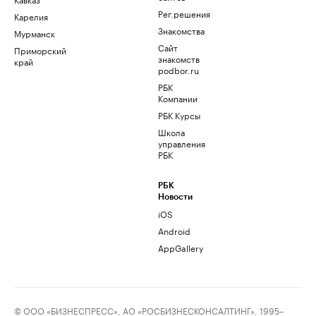
Рег.решения
Карелия
Знакомства
Мурманск
Сайт
Приморский
знакомств
край
podbor.ru
РБК
Компании
РБК Курсы
Школа
управления
РБК
РБК
Новости
iOS
Android
AppGallery
© ООО «БИЗНЕСПРЕСС», АО «РОСБИЗНЕСКОНСАЛТИНГ», 1995–