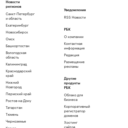
Новости
регионов
Уведомления
Санкт-Петербург
RSS Новости
и область
Екатеринбург
РБК
Новосибирск
О компании
Омск
Контактная
Башкортостан
информация
Вологодская
Редакция
область
Размещение
Калининград
рекламы
Краснодарский
край
Другие
Нижний
продукты
Новгород
РБК
Пермский край
Облако для
бизнеса
Ростов-на-Дону
Корпоративный
Татарстан
регистратор
Тюмень
доменов
Черноземье
Хостинг
сайтов
Кавказ