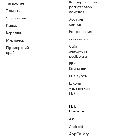
Корпоративный
Татарстан
регистратор
Тюмень
доменов
Черноземье
Хостинг
сайтов
Кавказ
Рег.решения
Карелия
Знакомства
Мурманск
Сайт
Приморский
знакомств
край
podbor.ru
РБК
Компании
РБК Курсы
Школа
управления
РБК
РБК
Новости
iOS
Android
AppGallery