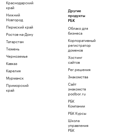
Краснодарский
край
Другие
Нижний
продукты
Новгород
РБК
Пермский край
Облако для
бизнеса
Ростов-на-Дону
Корпоративный
Татарстан
регистратор
Тюмень
доменов
Черноземье
Хостинг
сайтов
Кавказ
Рег.решения
Карелия
Знакомства
Мурманск
Сайт
Приморский
знакомств
край
podbor.ru
РБК
Компании
РБК Курсы
Школа
управления
РБК