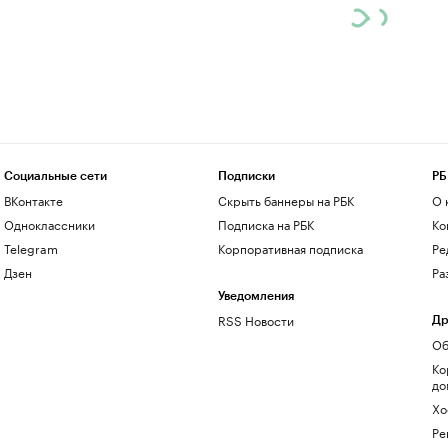
Социальные сети
Подписки
РБ
ВКонтакте
Скрыть баннеры на РБК
О 
Одноклассники
Подписка на РБК
Ко
Telegram
Корпоративная подписка
Ре
Дзен
Ра
Уведомления
RSS Новости
Др
Об
Ко
до
Хо
Ре