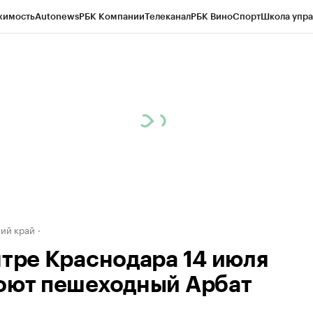
жимость
Autonews
РБК Компании
Телеканал
РБК Вино
Спорт
Школа упра
д
Стиль
Крипто
РБК Бизнес-среда
Дискуссионный клуб
Исследования
К
а контрагентов
Политика
Экономика
Бизнес
Технологии и медиа
Фина
ий край
нтре Краснодара 14 июля
оют пешеходный Арбат