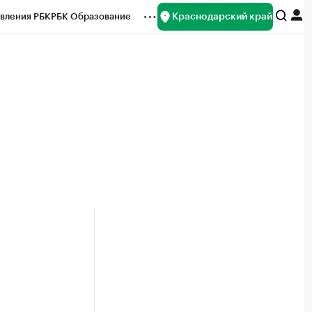
Краснодарский край
вления РБК
РБК Образование
редитные рейтинги
Франшизы
нсы
Рынок наличной валюты