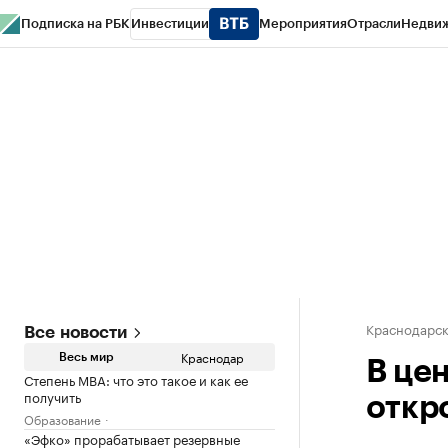
Подписка на РБК
Инвестиции
Мероприятия
Отрасли
Недви
РБК Курсы
РБК Life
Тренды
Визионеры
Национальные проекты
Горо
Газета
Спецпроекты СПб
Конференции СПб
Спецпроекты
Проверк
Краснодарск
Все новости
Краснодар
Весь мир
В це
Степень MBA: что это такое и как ее
получить
откр
Образование
«Эфко» прорабатывает резервные