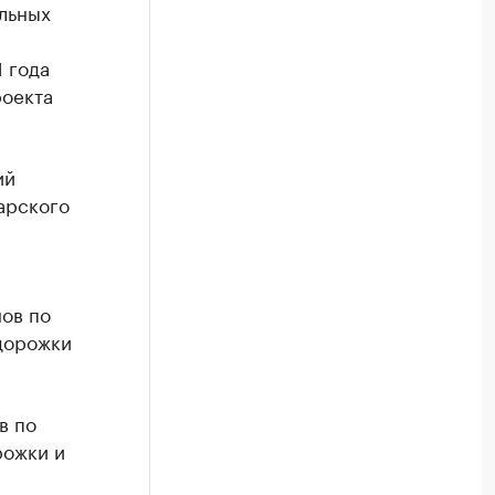
льных
 года
оекта
ий
арского
ов по
одорожки
в по
рожки и