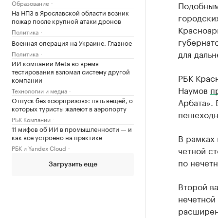
Образование
Подобным
На НПЗ в Ярославской области возник
городски
пожар после крупной атаки дронов
Красноар
Политика
губернат
Военная операция на Украине. Главное
для даль
Политика
ИИ компании Meta во время
тестирования взломал систему другой
РБК Красн
компании
Наумов
п
Технологии и медиа
Отпуск без «сюрпризов»: пять вещей, о
Арбата». 
которых туристы жалеют в аэропорту
пешеходн
РБК Компании
11 мифов об ИИ в промышленности — и
В рамках 
как все устроено на практике
РБК и Yandex Cloud
четной ст
по нечет
Загрузить еще
Второй в
нечетной 
расширен