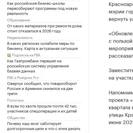
Красноар
Как российские бизнес-школы
пересобирают программы под новую
мэрии го
реальность
вернуть у
Образование
От каких материалов при ремонте дома
стоит отказаться в 2026 году
«Обновле
Недвижимость
с пользой
В каких регионах ослабили меры по
мероприя
бензину. Карта и актуальная ситуация
рассказал
Подписка на РБК
Как Газпромбанк перешел на
российскую систему управления
Заместит
базами данных
на участк
РБК и Postgres Pro
Оверчук сообщил, что товарооборот
России и Армении снизился на две
Напомним,
трети
проекта 
Политика
В вузы по квоте прошли почти 42 тыс.
квартала 
участников спецоперации и их детей
улицы Кр
Общество
июне 2021
Почему наш мозг саботирует
долгосрочные цели и что с этим делать