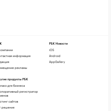
К
РБК Новости
компании
iOS
нтактная информация
Android
дакция
AppGallery
змещение рекламы
угие продукты РБК
лако для бизнеса
рпоративный регистратор
менов
стинг сайтов
г.решения