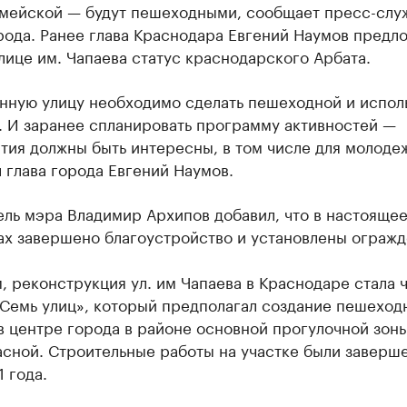
мейской — будут пешеходными, сообщает пресс-слу
рода. Ранее глава Краснодара Евгений Наумов предл
лице им. Чапаева статус краснодарского Арбата.
нную улицу необходимо сделать пешеходной и испол
. И заранее спланировать программу активностей —
тия должны быть интересны, в том числе для молоде
 глава города Евгений Наумов.
ель мэра Владимир Архипов добавил, что в настояще
ах завершено благоустройство и установлены огражд
 реконструкция ул. им Чапаева в Краснодаре стала 
«Семь улиц», который предполагал создание пешеход
в центре города в районе основной прогулочной зон
асной. Строительные работы на участке были заверш
 года.