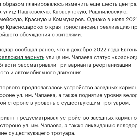
 образом планировалось изменить еще шесть центра
х улиц: Пашковскую, Карасунскую, Рашпилевскую,
мейскую, Красную и Коммунаров. Однако в июле 2021
ор Краснодарского края
приостановил
реализацию пр
нейшего обсуждения с жителями.
одар сообщал ранее, что в декабре 2022 года Евген
редложил вернуть
улице им. Чапаева статус «краснод
Власти рассматривали три варианта реорганизации
ого и автомобильного движения.
первого предполагалось устройство заездных карман
ороне ул. им. Чапаева, а также поднятие уровня вел
ной стороне в уровень с существующим тротуаром.
ариант предусматривал устройство заездных кармано
стороне ул. им. Чапаева, а также ликвидацию велодо
ие существующего тротуара.