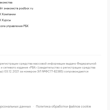
акомства
йт знакомств podbor.ru
К Компании
К Курсы
ола управления РБК
регистрации средства массовой информации выдано Федеральной
и сетевого издания «РБК» (свидетельство о регистрации средства
ор) 03.12.2021 за номером ЭЛ №ФС77-82385) сопровождаются
ерсональных данных
Политика обработки файлов cookie
·