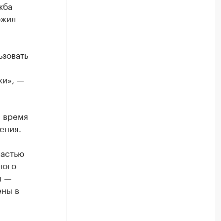
жба
ожил
ьзовать
жи», —
е время
ения.
частью
ного
ы —
ены в