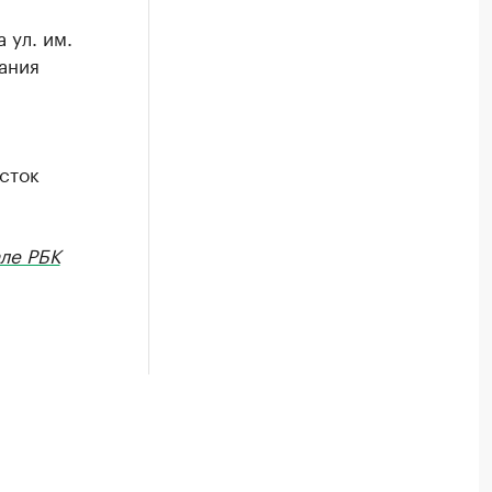
 ул. им.
ания
сток
ле РБК