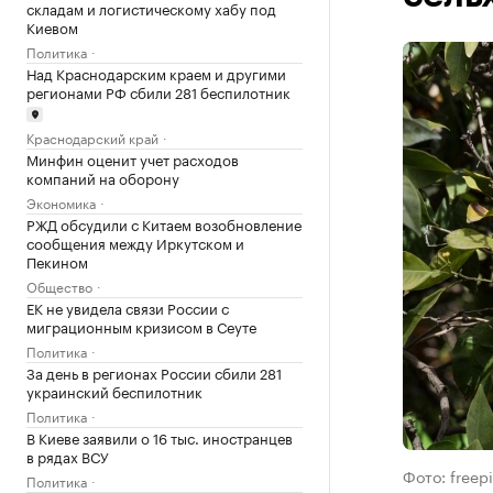
складам и логистическому хабу под
Киевом
Политика
Над Краснодарским краем и другими
регионами РФ сбили 281 беспилотник
Краснодарский край
Минфин оценит учет расходов
компаний на оборону
Экономика
РЖД обсудили с Китаем возобновление
сообщения между Иркутском и
Пекином
Общество
ЕК не увидела связи России с
миграционным кризисом в Сеуте
Политика
За день в регионах России сбили 281
украинский беспилотник
Политика
В Киеве заявили о 16 тыс. иностранцев
в рядах ВСУ
Фото: freep
Политика