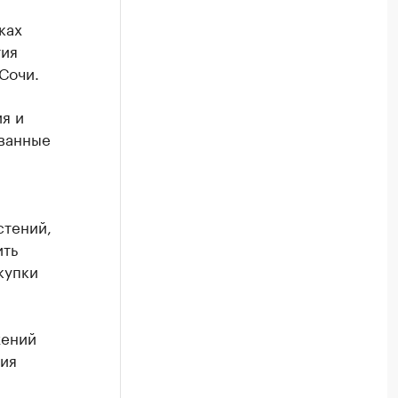
ках
тия
Сочи.
я и
ованные
стений,
ить
купки
жений
ия