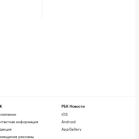
К
РБК Новости
компании
iOS
нтактная информация
Android
дакция
AppGallery
змещение рекламы