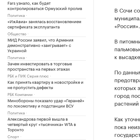
Fars узнало, как будет
контролироваться Ормузский пролив
В Сочи со
Политика
муниципа
«ИжАвиа» занялась восстановлением
«Россия»
сертификата эксплуатанта
Общество
МИД России заявил, что Армения
В питомн
демонстративно «заигрывает» с
пальмовые
Украиной
к высадке
Политика
Зачем инвестировать в торговые
пространства на первых этажах
По данным
РБК и ПИК Серия плюс
предотвр
Как принять квартиру в новостройке и
которых з
не пропустить дефекты
РБК Компании
город по
Минобороны показало удар «Гераней»
растений
по локомотиву и подстанции ВСУ
Политика
Как уточ
Александрова первой вышла в
четвертый круг «тысячника» WTA в
пока неи
Торонто
государст
Спорт