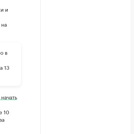
и и
 на
о в
а 13
 начать
е 10
за