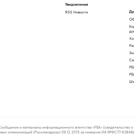
Уведомления
RSS Новости
Др
Об
Ко
до
Хо
Ре
Зн
Са
РБ
РБ
Шк
ения и материалы информационного агентства «РБК» (свидетельство о 
овых коммуникаций (Роскомнадзор) 09.12.2015 за номером ИА №ФС77-63848) 