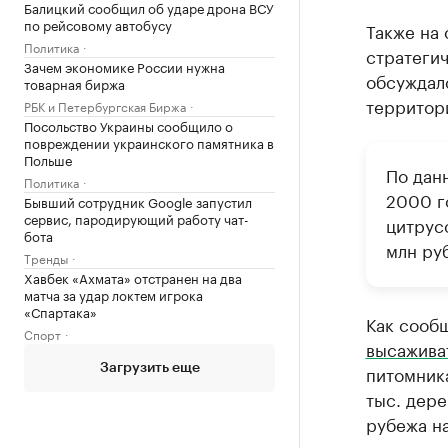
Балицкий сообщил об ударе дрона ВСУ
по рейсовому автобусу
Также на
Политика
стратегич
Зачем экономике России нужна
обсуждал
товарная биржа
территор
РБК и Петербургская Биржа
Посольство Украины сообщило о
повреждении украинского памятника в
Польше
По дан
Политика
2000 г
Бывший сотрудник Google запустил
сервис, пародирующий работу чат-
цитрусо
бота
млн ру
Тренды
Хавбек «Ахмата» отстранен на два
матча за удар локтем игрока
«Спартака»
Как сообщ
Спорт
высажива
питомника
Загрузить еще
тыс. дере
рубежа н