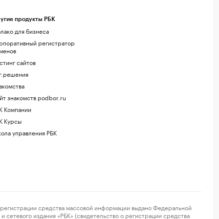
угие продукты РБК
лако для бизнеса
рпоративный регистратор
менов
стинг сайтов
г.решения
акомства
йт знакомств podbor.ru
К Компании
К Курсы
ола управления РБК
регистрации средства массовой информации выдано Федеральной
и сетевого издания «РБК» (свидетельство о регистрации средства