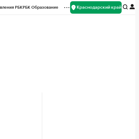
Краснодарский край
вления РБК
РБК Образование
редитные рейтинги
Франшизы
нсы
Рынок наличной валюты