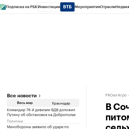
Подписка на РБК
Инвестиции
Мероприятия
Отрасли
Недви
РБК Курсы
РБК Life
Тренды
Визионеры
Национальные проекты
Горо
Газета
Спецпроекты СПб
Конференции СПб
Спецпроекты
Проверк
PROюгАгро
Все новости
Краснодар
Весь мир
В Со
Командир 76-й дивизии ВДВ доложил
Путину об обстановке на Доброполье
пито
Политика
Минобороны заявило об ударе по
сель