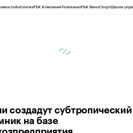
жимость
Autonews
РБК Компании
Телеканал
РБК Вино
Спорт
Школа упра
д
Стиль
Крипто
РБК Бизнес-среда
Дискуссионный клуб
Исследования
К
а контрагентов
Политика
Экономика
Бизнес
Технологии и медиа
Фина
чи создадут субтропический
мник на базе
хозпредприятия