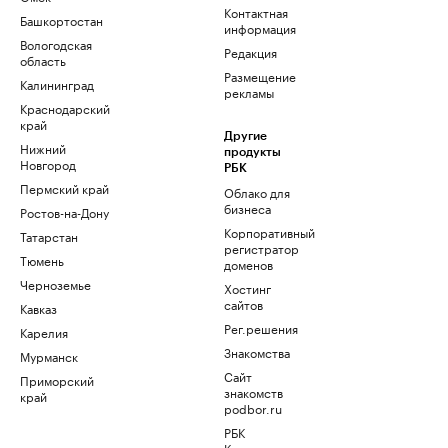
Контактная
Башкортостан
информация
Вологодская
Редакция
область
Размещение
Калининград
рекламы
Краснодарский
край
Другие
Нижний
продукты
Новгород
РБК
Пермский край
Облако для
бизнеса
Ростов-на-Дону
Корпоративный
Татарстан
регистратор
Тюмень
доменов
Черноземье
Хостинг
сайтов
Кавказ
Рег.решения
Карелия
Знакомства
Мурманск
Сайт
Приморский
знакомств
край
podbor.ru
РБК
Компании