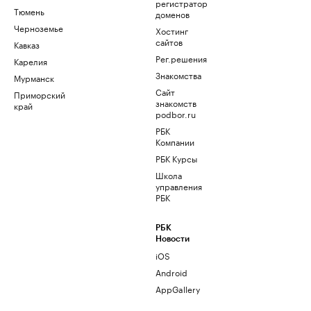
регистратор
Тюмень
доменов
Черноземье
Хостинг
сайтов
Кавказ
Рег.решения
Карелия
Знакомства
Мурманск
Сайт
Приморский
знакомств
край
podbor.ru
РБК
Компании
РБК Курсы
Школа
управления
РБК
РБК
Новости
iOS
Android
AppGallery