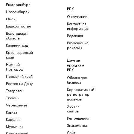
Екатеринбург
РБК
Новосибирск
О компании
Омск
Контактная
Башкортостан
информация
Вологодская
Редакция
область
Размещение
Калининград
рекламы
Краснодарский
край
Другие
Нижний
продукты
Новгород
РБК
Пермский край
Облако для
бизнеса
Ростов-на-Дону
Корпоративный
Татарстан
регистратор
Тюмень
доменов
Черноземье
Хостинг
сайтов
Кавказ
Рег.решения
Карелия
Знакомства
Мурманск
Сайт
Приморский