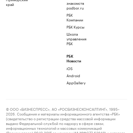
знакомств
край
podbor.ru
РБК
Компании
РБК Курсы
Школа
управления
РБК
РБК
Новости
iOS
Android
AppGallery
© ООО «БИЗНЕСПРЕСС», АО «РОСБИЗНЕСКОНСАЛТИНГ», 1995–
2026. Сообщения и материалы информационного агентства «РБК»
(свидетельство о регистрации средства массовой информации
выдано Федеральной службой по надзору в сфере связи,
информационных технологий и массовых коммуникаций
(Роскомнадзор) 09.12.2015 за номером ИА №ФС77-63848) и сетевого