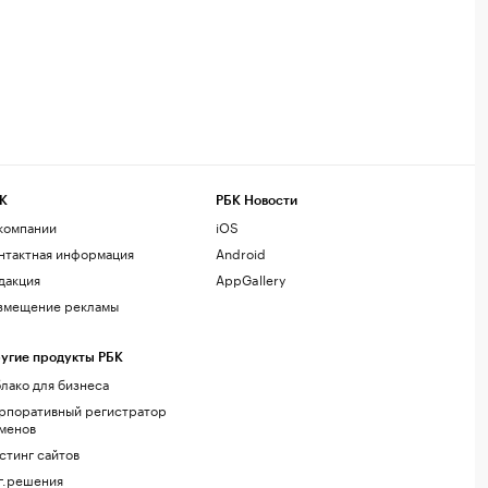
К
РБК Новости
компании
iOS
нтактная информация
Android
дакция
AppGallery
змещение рекламы
угие продукты РБК
лако для бизнеса
рпоративный регистратор
менов
стинг сайтов
г.решения