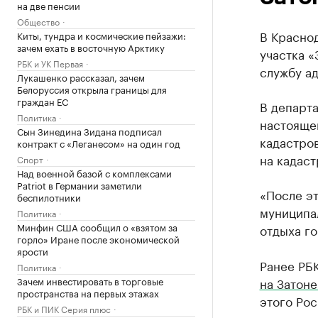
на две пенсии
Общество
В Красно
Киты, тундра и космические пейзажи:
зачем ехать в восточную Арктику
участка «
РБК и УК Первая
службу а
Лукашенко рассказал, зачем
Белоруссия открыла границы для
граждан ЕС
В департ
Политика
настояще
Сын Зинедина Зидана подписал
кадастро
контракт с «Леганесом» на один год
на кадаст
Спорт
Над военной базой с комплексами
Patriot в Германии заметили
«После э
беспилотники
муниципа
Политика
Минфин США сообщил о «взятом за
отдыха го
горло» Иране после экономической
ярости
Ранее РБК
Политика
Зачем инвестировать в торговые
на Затон
пространства на первых этажах
этого Ро
РБК и ПИК Серия плюс