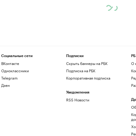
Социальные сети
Подписки
РБ
ВКонтакте
Скрыть баннеры на РБК
О 
Одноклассники
Подписка на РБК
Ко
Telegram
Корпоративная подписка
Ре
Дзен
Ра
Уведомления
RSS Новости
Др
Об
Ко
до
Хо
Ре