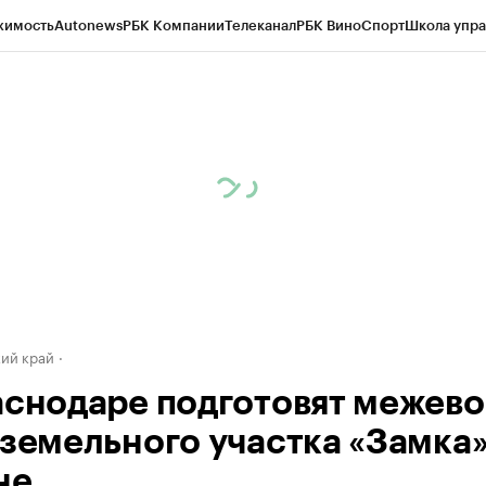
жимость
Autonews
РБК Компании
Телеканал
РБК Вино
Спорт
Школа упра
д
Стиль
Крипто
РБК Бизнес-среда
Дискуссионный клуб
Исследования
К
а контрагентов
Политика
Экономика
Бизнес
Технологии и медиа
Фина
ий край
аснодаре подготовят межев
 земельного участка «Замка»
не