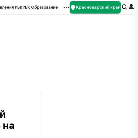
Краснодарский край
вления РБК
РБК Образование
редитные рейтинги
Франшизы
нсы
Рынок наличной валюты
ой
 на