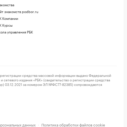
акомства
йт знакомств podbor.ru
К Компании
К Курсы
ола управления РБК
регистрации средства массовой информации выдано Федеральной
и сетевого издания «РБК» (свидетельство о регистрации средства
ор) 03.12.2021 за номером ЭЛ №ФС77-82385) сопровождаются
ерсональных данных
Политика обработки файлов cookie
·