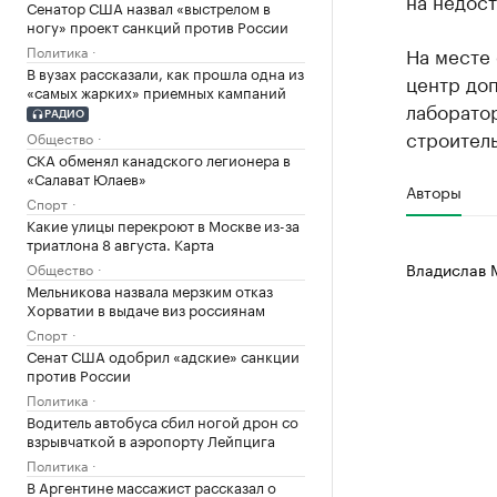
на недост
Сенатор США назвал «выстрелом в
ногу» проект санкций против России
Политика
На месте 
В вузах рассказали, как прошла одна из
центр до
«самых жарких» приемных кампаний
лаборато
РАДИО
строитель
Общество
СКА обменял канадского легионера в
«Салават Юлаев»
Авторы
Спорт
Какие улицы перекроют в Москве из-за
триатлона 8 августа. Карта
Владислав 
Общество
Мельникова назвала мерзким отказ
Хорватии в выдаче виз россиянам
Спорт
Сенат США одобрил «адские» санкции
против России
Политика
Водитель автобуса сбил ногой дрон со
взрывчаткой в аэропорту Лейпцига
Политика
В Аргентине массажист рассказал о