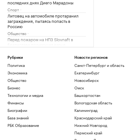
последних днях Диего Марадоны
Спорт
Литовец на автомобиле протаранил
заграждения, пытаясь попасть в
Россию
Общество
Перед пожаром на НПЗ Slovnaft в
Братиславе произошел взрыв
Общество
В каких странах дети при рождении
Рубрики
Новости регионов
получают гражданство. Карта мира
Политика
Санкт-Петербург и область
Общество
Экономика
Екатеринбург
19-летняя россиянка впервые победила
Общество
Новосибирск
соперницу из топ-20 на турнире WTA
Бизнес
Омск
Спорт
Технологии и медиа
Башкортостан
Загрузить еще
Финансы
Вологодская область
Биографии
Калининград
База знаний
Краснодарский край
РБК Образование
Нижний Новгород
Пермский край
Ростов-на-Дону