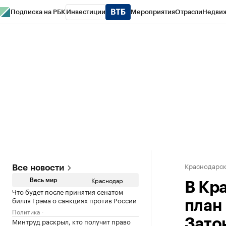
Подписка на РБК
Инвестиции
Мероприятия
Отрасли
Недви
РБК Курсы
РБК Life
Тренды
Визионеры
Национальные проекты
Горо
Газета
Спецпроекты СПб
Конференции СПб
Спецпроекты
Проверк
Краснодарск
Все новости
Краснодар
Весь мир
В Кр
Что будет после принятия сенатом
билля Грэма о санкциях против России
план
Политика
Минтруд раскрыл, кто получит право
Зато