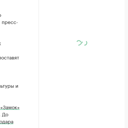
о
а пресс-
к
поставят
ьтуры и
 «Замок»
. До
одара