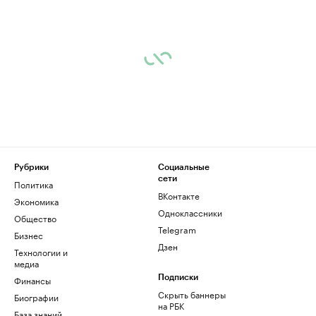
Рубрики
Социальные
сети
Политика
ВКонтакте
Экономика
Одноклассники
Общество
Telegram
Бизнес
Дзен
Технологии и
медиа
Финансы
Подписки
Скрыть баннеры
Биографии
на РБК
База знаний