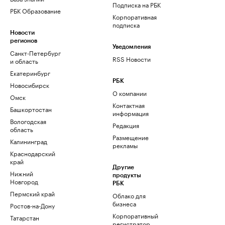
Подписка на РБК
РБК Образование
Корпоративная
подписка
Новости
регионов
Уведомления
Санкт-Петербург
RSS Новости
и область
Екатеринбург
РБК
Новосибирск
О компании
Омск
Контактная
Башкортостан
информация
Вологодская
Редакция
область
Размещение
Калининград
рекламы
Краснодарский
край
Другие
Нижний
продукты
Новгород
РБК
Пермский край
Облако для
бизнеса
Ростов-на-Дону
Корпоративный
Татарстан
регистратор