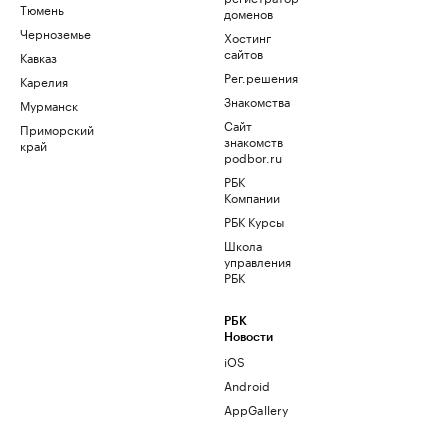
Тюмень
доменов
Черноземье
Хостинг
сайтов
Кавказ
Рег.решения
Карелия
Знакомства
Мурманск
Сайт
Приморский
знакомств
край
podbor.ru
РБК
Компании
РБК Курсы
Школа
управления
РБК
РБК
Новости
iOS
Android
AppGallery