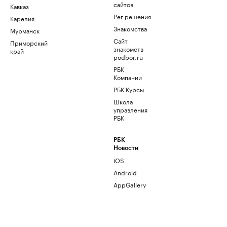
сайтов
Кавказ
Рег.решения
Карелия
Знакомства
Мурманск
Сайт
Приморский
знакомств
край
podbor.ru
РБК
Компании
РБК Курсы
Школа
управления
РБК
РБК
Новости
iOS
Android
AppGallery