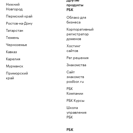
Другие
Нижний
продукты
Новгород
РБК
Пермский край
Облако для
бизнеса
Ростов-на-Дону
Корпоративный
Татарстан
регистратор
Тюмень
доменов
Черноземье
Хостинг
сайтов
Кавказ
Рег.решения
Карелия
Знакомства
Мурманск
Сайт
Приморский
знакомств
край
podbor.ru
РБК
Компании
РБК Курсы
Школа
управления
РБК
РБК