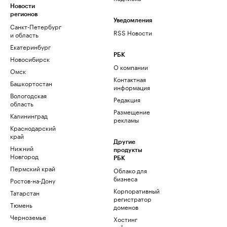
Новости
регионов
Уведомления
Санкт-Петербург
RSS Новости
и область
Екатеринбург
РБК
Новосибирск
О компании
Омск
Контактная
Башкортостан
информация
Вологодская
Редакция
область
Размещение
Калининград
рекламы
Краснодарский
край
Другие
Нижний
продукты
Новгород
РБК
Пермский край
Облако для
бизнеса
Ростов-на-Дону
Корпоративный
Татарстан
регистратор
Тюмень
доменов
Черноземье
Хостинг
сайтов