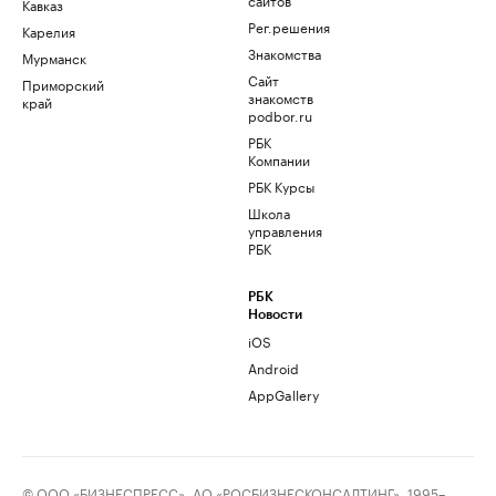
Кавказ
Рег.решения
Карелия
Знакомства
Мурманск
Сайт
Приморский
знакомств
край
podbor.ru
РБК
Компании
РБК Курсы
Школа
управления
РБК
РБК
Новости
iOS
Android
AppGallery
© ООО «БИЗНЕСПРЕСС», АО «РОСБИЗНЕСКОНСАЛТИНГ», 1995–