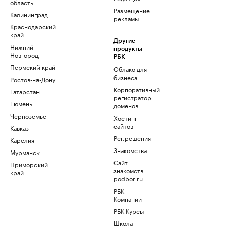
область
Размещение
Калининград
рекламы
Краснодарский
край
Другие
Нижний
продукты
Новгород
РБК
Пермский край
Облако для
бизнеса
Ростов-на-Дону
Корпоративный
Татарстан
регистратор
Тюмень
доменов
Черноземье
Хостинг
сайтов
Кавказ
Рег.решения
Карелия
Знакомства
Мурманск
Сайт
Приморский
знакомств
край
podbor.ru
РБК
Компании
РБК Курсы
Школа