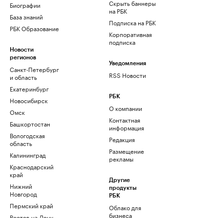
Скрыть баннеры
Биографии
на РБК
База знаний
Подписка на РБК
РБК Образование
Корпоративная
подписка
Новости
регионов
Уведомления
Санкт-Петербург
RSS Новости
и область
Екатеринбург
РБК
Новосибирск
О компании
Омск
Контактная
Башкортостан
информация
Вологодская
Редакция
область
Размещение
Калининград
рекламы
Краснодарский
край
Другие
Нижний
продукты
Новгород
РБК
Пермский край
Облако для
бизнеса
Ростов-на-Дону