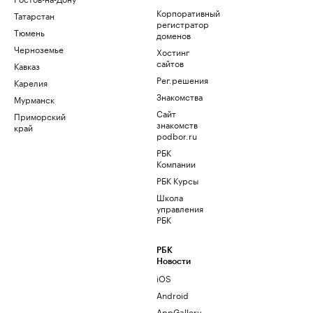
Корпоративный
Татарстан
регистратор
Тюмень
доменов
Черноземье
Хостинг
сайтов
Кавказ
Рег.решения
Карелия
Знакомства
Мурманск
Сайт
Приморский
знакомств
край
podbor.ru
РБК
Компании
РБК Курсы
Школа
управления
РБК
РБК
Новости
iOS
Android
AppGallery