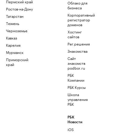
Пермский край
Облако для
бизнеса
Ростов-на-Дону
Корпоративный
Татарстан
регистратор
Тюмень
доменов
Черноземье
Хостинг
сайтов
Кавказ
Рег.решения
Карелия
Знакомства
Мурманск
Сайт
Приморский
знакомств
край
podbor.ru
РБК
Компании
РБК Курсы
Школа
управления
РБК
РБК
Новости
iOS