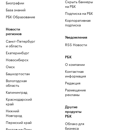
Скрыть баннеры
Биографии
на РБК
База знаний
Подписка на РБК
РБК Образование
Корпоративная
подписка
Новости
регионов
Уведомления
Санкт-Петербург
RSS Новости
и область
Екатеринбург
РБК
Новосибирск
О компании
Омск
Контактная
Башкортостан
информация
Вологодская
Редакция
область
Размещение
Калининград
рекламы
Краснодарский
край
Другие
Нижний
продукты
Новгород
РБК
Пермский край
Облако для
бизнеса
Ростов-на-Дону