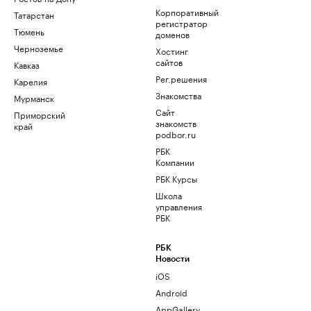
Корпоративный
Татарстан
регистратор
Тюмень
доменов
Черноземье
Хостинг
сайтов
Кавказ
Рег.решения
Карелия
Знакомства
Мурманск
Сайт
Приморский
знакомств
край
podbor.ru
РБК
Компании
РБК Курсы
Школа
управления
РБК
РБК
Новости
iOS
Android
AppGallery