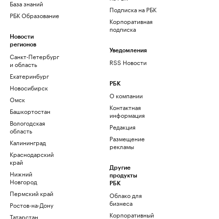
База знаний
Подписка на РБК
РБК Образование
Корпоративная
подписка
Новости
регионов
Уведомления
Санкт-Петербург
RSS Новости
и область
Екатеринбург
РБК
Новосибирск
О компании
Омск
Контактная
Башкортостан
информация
Вологодская
Редакция
область
Размещение
Калининград
рекламы
Краснодарский
край
Другие
Нижний
продукты
Новгород
РБК
Пермский край
Облако для
бизнеса
Ростов-на-Дону
Корпоративный
Татарстан