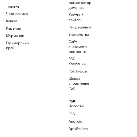
регистратор
Тюмень
доменов
Черноземье
Хостинг
сайтов
Кавказ
Рег.решения
Карелия
Знакомства
Мурманск
Сайт
Приморский
знакомств
край
podbor.ru
РБК
Компании
РБК Курсы
Школа
управления
РБК
РБК
Новости
iOS
Android
AppGallery