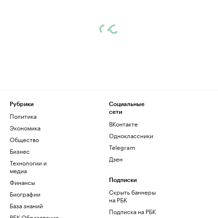
Рубрики
Социальные
сети
Политика
ВКонтакте
Экономика
Одноклассники
Общество
Telegram
Бизнес
Дзен
Технологии и
медиа
Финансы
Подписки
Скрыть баннеры
Биографии
на РБК
База знаний
Подписка на РБК
РБК Образование