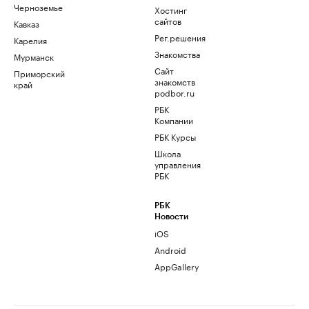
Черноземье
Хостинг
сайтов
Кавказ
Рег.решения
Карелия
Знакомства
Мурманск
Сайт
Приморский
знакомств
край
podbor.ru
РБК
Компании
РБК Курсы
Школа
управления
РБК
РБК
Новости
iOS
Android
AppGallery