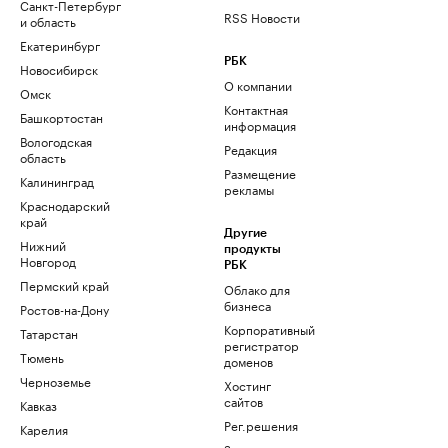
Санкт-Петербург
RSS Новости
и область
Екатеринбург
РБК
Новосибирск
О компании
Омск
Контактная
Башкортостан
информация
Вологодская
Редакция
область
Размещение
Калининград
рекламы
Краснодарский
край
Другие
Нижний
продукты
Новгород
РБК
Пермский край
Облако для
бизнеса
Ростов-на-Дону
Корпоративный
Татарстан
регистратор
Тюмень
доменов
Черноземье
Хостинг
сайтов
Кавказ
Рег.решения
Карелия