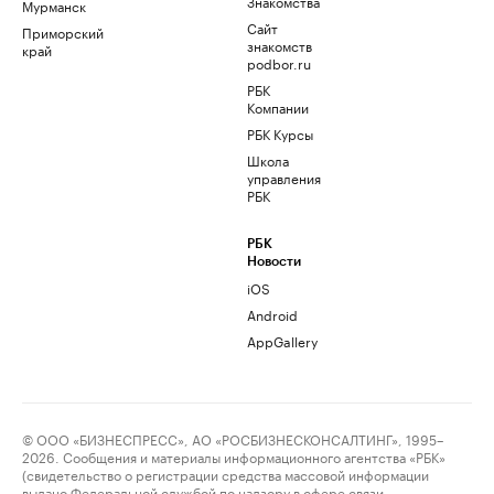
Знакомства
Мурманск
Сайт
Приморский
знакомств
край
podbor.ru
РБК
Компании
РБК Курсы
Школа
управления
РБК
РБК
Новости
iOS
Android
AppGallery
© ООО «БИЗНЕСПРЕСС», АО «РОСБИЗНЕСКОНСАЛТИНГ», 1995–
2026. Сообщения и материалы информационного агентства «РБК»
(свидетельство о регистрации средства массовой информации
выдано Федеральной службой по надзору в сфере связи,