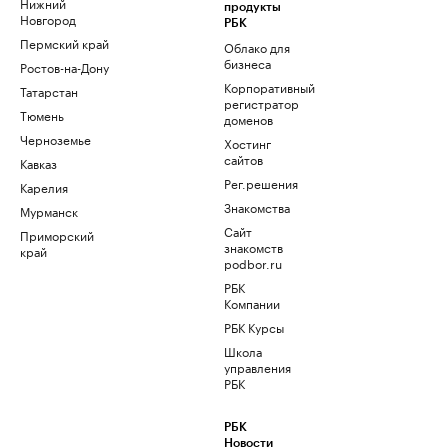
Нижний
продукты
Новгород
РБК
Пермский край
Облако для
бизнеса
Ростов-на-Дону
Корпоративный
Татарстан
регистратор
Тюмень
доменов
Черноземье
Хостинг
сайтов
Кавказ
Рег.решения
Карелия
Знакомства
Мурманск
Сайт
Приморский
знакомств
край
podbor.ru
РБК
Компании
РБК Курсы
Школа
управления
РБК
РБК
Новости