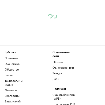
Рубрики
Социальные
сети
Политика
ВКонтакте
Экономика
Одноклассники
Общество
Telegram
Бизнес
Дзен
Технологии и
медиа
Финансы
Подписки
Скрыть баннеры
Биографии
на РБК
База знаний
Подписка на РБК