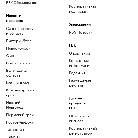
РБК Образование
Корпоративная
подписка
Новости
регионов
Уведомления
Санкт-Петербург
RSS Новости
и область
Екатеринбург
РБК
Новосибирск
О компании
Омск
Контактная
Башкортостан
информация
Вологодская
Редакция
область
Размещение
Калининград
рекламы
Краснодарский
край
Другие
Нижний
продукты
Новгород
РБК
Пермский край
Облако для
бизнеса
Ростов-на-Дону
Корпоративный
Татарстан
регистратор
Тюмень
доменов