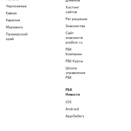
Черноземье
Хостинг
сайтов
Кавказ
Рег.решения
Карелия
Знакомства
Мурманск
Сайт
Приморский
знакомств
край
podbor.ru
РБК
Компании
РБК Курсы
Школа
управления
РБК
РБК
Новости
iOS
Android
AppGallery