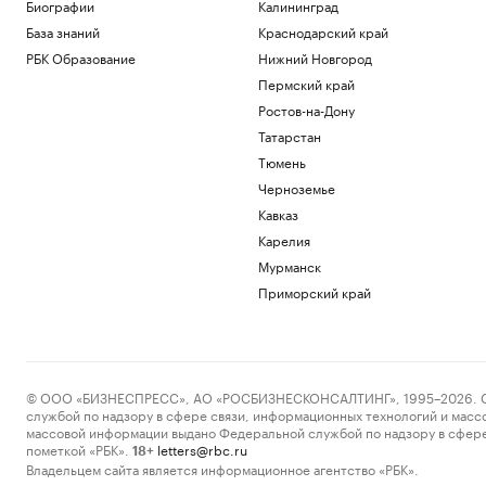
Инвестиции
Биографии
Калининград
Курс доллара на 06 августа
База знаний
Краснодарский край
USD ЦБ: 81,41
+0,48
РБК Образование
Нижний Новгород
Инвестиции
Пермский край
В Москве на торги выставили палаты
Ростов-на-Дону
допетровской эпохи дешевле трешки
Недвижимость
Татарстан
Прокуратура Москвы выявила сотни
Тюмень
нарушений при реализации
Черноземье
нацпроектов
Кавказ
Общество
Что нового построят на Ходынском
Карелия
поле
Мурманск
РБК и Stone
Приморский край
Загрузить еще
© ООО «БИЗНЕСПРЕСС», АО «РОСБИЗНЕСКОНСАЛТИНГ», 1995–2026. Сообщ
службой по надзору в сфере связи, информационных технологий и масс
массовой информации выдано Федеральной службой по надзору в сфере
пометкой «РБК».
letters@rbc.ru
18+
Владельцем сайта является информационное агентство «РБК».