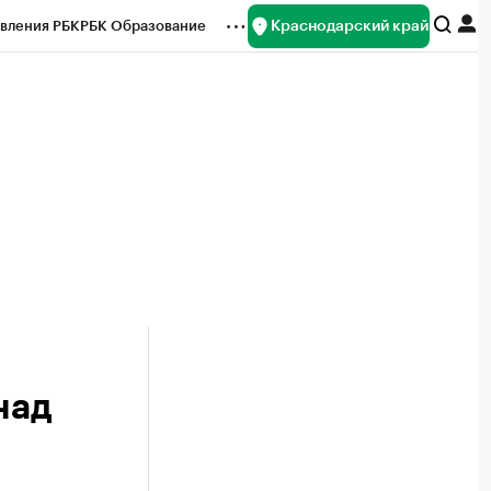
Краснодарский край
вления РБК
РБК Образование
редитные рейтинги
Франшизы
нсы
Рынок наличной валюты
над