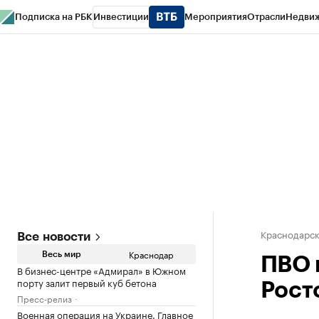
Подписка на РБК
Инвестиции
Мероприятия
Отрасли
Недви
РБК Курсы
РБК Life
Тренды
Визионеры
Национальные проекты
Горо
Газета
Спецпроекты СПб
Конференции СПб
Спецпроекты
Проверк
Краснодарск
Все новости
Краснодар
Весь мир
ПВО 
В бизнес-центре «Адмирал» в Южном
порту залит первый куб бетона
Рост
Пресс-релиз
Военная операция на Украине. Главное