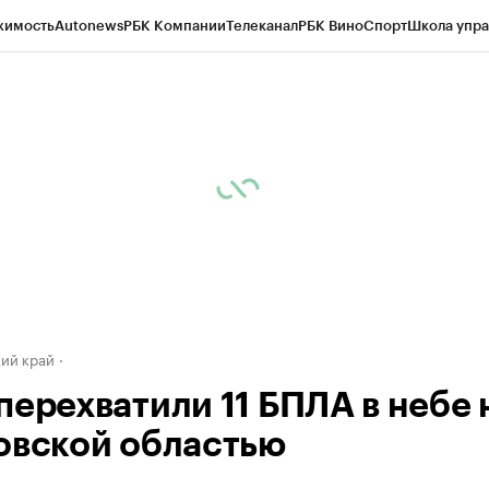
жимость
Autonews
РБК Компании
Телеканал
РБК Вино
Спорт
Школа упра
д
Стиль
Крипто
РБК Бизнес-среда
Дискуссионный клуб
Исследования
К
а контрагентов
Политика
Экономика
Бизнес
Технологии и медиа
Фина
ий край
перехватили 11 БПЛА в небе 
овской областью