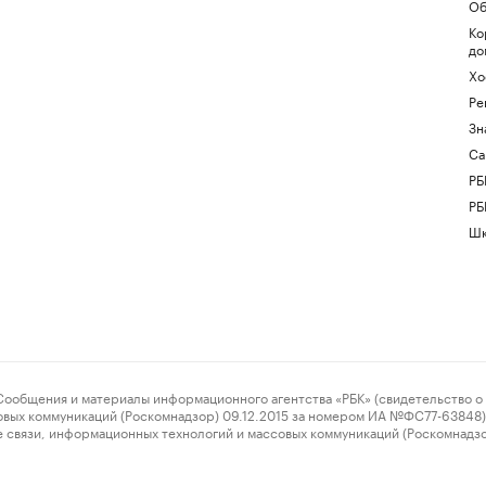
Об
Ко
до
Хо
Ре
Зн
Са
РБ
РБ
Шк
ения и материалы информационного агентства «РБК» (свидетельство о 
овых коммуникаций (Роскомнадзор) 09.12.2015 за номером ИА №ФС77-63848) 
 связи, информационных технологий и массовых коммуникаций (Роскомнадз