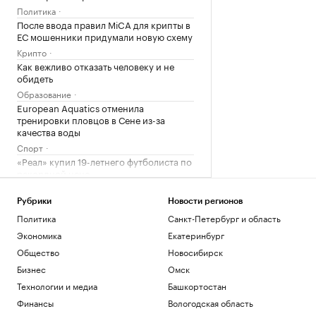
Политика
После ввода правил MiCA для крипты в
ЕС мошенники придумали новую схему
Крипто
Как вежливо отказать человеку и не
обидеть
Образование
European Aquatics отменила
тренировки пловцов в Сене из-за
качества воды
Спорт
«Реал» купил 19-летнего футболиста по
рекордной цене
Спорт
На создание коллектора в Краснодаре
Рубрики
Новости регионов
выделят ₽5,8 млрд из бюджета края
Политика
Санкт-Петербург и область
Краснодарский край
Экономика
Екатеринбург
ЦБ установил курс доллара на 7 августа
Общество
Новосибирск
выше ₽81
Бизнес
Омск
Инвестиции
Технологии и медиа
Башкортостан
Курс евро на 06 августа
EUR ЦБ: 94,06
+0,87
Финансы
Вологодская область