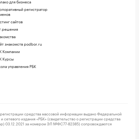
лако для бизнеса
рпоративный регистратор
менов
стинг сайтов
г.решения
акомства
йт знакомств podbor.ru
К Компании
К Курсы
ола управления РБК
регистрации средства массовой информации выдано Федеральной
и сетевого издания «РБК» (свидетельство о регистрации средства
ор) 03.12.2021 за номером ЭЛ №ФС77-82385) сопровождаются