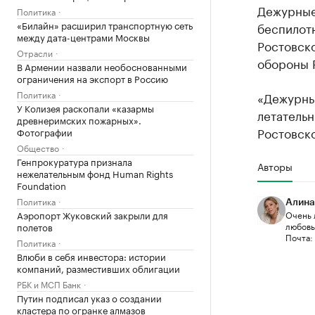
Дежурные
Политика
«Билайн» расширил транспортную сеть
беспилот
между дата-центрами Москвы
Ростовск
Отрасли
обороны 
В Армении назвали необоснованными
ограничения на экспорт в Россию
Политика
«Дежурны
У Колизея раскопали «казармы
летатель
древнеримских пожарных».
Ростовско
Фотографии
Общество
Генпрокуратура признала
Авторы
нежелательным фонд Human Rights
Foundation
Политика
Алина
Аэропорт Жуковский закрыли для
Очень 
любовью
полетов
Почта:
Политика
Влюби в себя инвестора: истории
компаний, разместивших облигации
РБК и МСП Банк
Путин подписал указ о создании
кластера по огранке алмазов