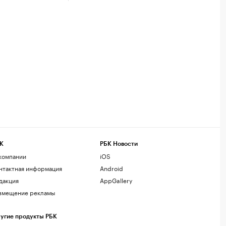
К
РБК Новости
компании
iOS
нтактная информация
Android
дакция
AppGallery
змещение рекламы
угие продукты РБК