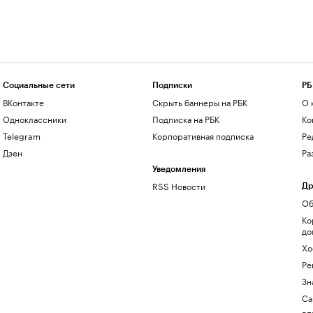
Социальные сети
Подписки
РБ
ВКонтакте
Скрыть баннеры на РБК
О 
Одноклассники
Подписка на РБК
Ко
Telegram
Корпоративная подписка
Ре
Дзен
Ра
Уведомления
RSS Новости
Др
Об
Ко
до
Хо
Ре
Зн
Са