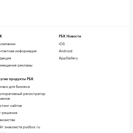
К
РБК Новости
компании
iOS
нтактная информация
Android
дакция
AppGallery
змещение рекламы
угие продукты РБК
лако для бизнеса
рпоративный регистратор
менов
стинг сайтов
г.решения
акомства
йт знакомств podbor.ru