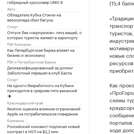
гибридный кроссовер UMO 8
(15,4 балл
Авто
Обладатель Кубка Стэнли на
«Традицио
велосипеде сбил бегуна
транспор
Спорт
туристов,
Отпуск без «сюрпризов»: пять вещей, о
которых туристы жалеют в аэропорту
индустрии
РБК Компании
мотивиру
Как Петербургская биржа влияет на
новые сп
бизнес и экономику
РБК и Петербургская Биржа
ресурсов 
Дисквалифицированный за допинг
приобрет
Заболотный перешел в клуб Басты
Спорт
Как прок
На одного безработного на Кубани
приходится в среднем пять вакансий
«ПроГород
схемы тур
Краснодарский край
краудсор
Restore оценила влияние ограничений
Apple на потребительское поведение
сообщени
Компании
порталов 
Российский хоккеист подписал новый
ходе допо
контракт в НХЛ на $2,2 млн