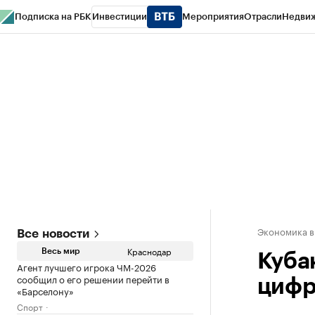
Подписка на РБК
Инвестиции
Мероприятия
Отрасли
Недви
РБК Курсы
РБК Life
Тренды
Визионеры
Национальные проекты
Горо
Газета
Спецпроекты СПб
Конференции СПб
Спецпроекты
Проверк
Экономика в
Все новости
Краснодар
Весь мир
Куба
Агент лучшего игрока ЧМ-2026
сообщил о его решении перейти в
цифр
«Барселону»
Спорт