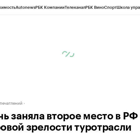
жимость
Autonews
РБК Компании
Телеканал
РБК Вино
Спорт
Школа упра
д
Стиль
Крипто
РБК Бизнес-среда
Дискуссионный клуб
Исследования
К
а контрагентов
Политика
Экономика
Бизнес
Технологии и медиа
Фина
печатлений
нь заняла второе место в РФ
овой зрелости туротрасли