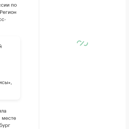
ссии по
 Регион
сс-
й
исы»,
яла
м месте
бург