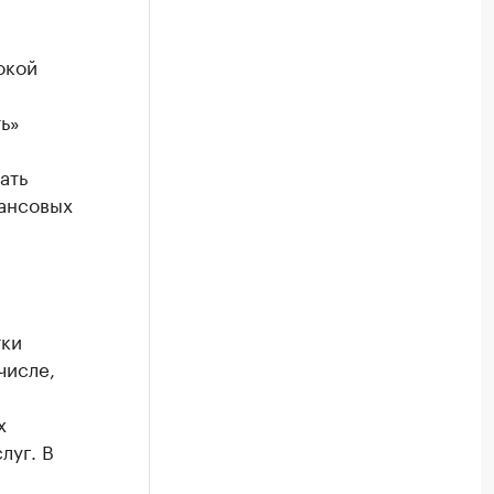
окой
ь»
ать
нансовых
тки
числе,
х
луг. В