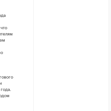
ода
 что
ителям
чем
по
гового
и
года.
годом