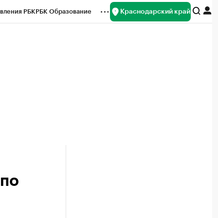
Краснодарский край
вления РБК
РБК Образование
редитные рейтинги
Франшизы
нсы
Рынок наличной валюты
 по