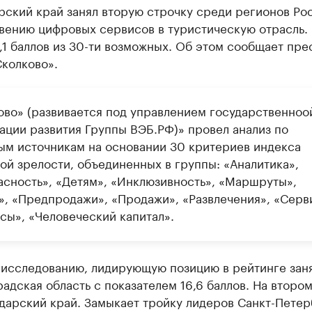
рский край занял вторую строчку среди регионов Ро
вению цифровых сервисов в туристическую отрасль.
,1 баллов из 30-ти возможных. Об этом сообщает пре
колково».
ово» (развивается под управлением государственноо
ации развития Группы ВЭБ.РФ)» провел анализ по
ым источникам на основании 30 критериев индекса
ой зрелости, объединенных в группы: «Аналитика»,
асность», «Детям», «Инклюзивность», «Маршруты»,
», «Предпродажи», «Продажи», «Развлечения», «Серв
сы», «Человеческий капитал».
 исследованию, лидирующую позицию в рейтинге зан
адская область с показателем 16,6 баллов. На второ
дарский край. Замыкает тройку лидеров Санкт-Петер