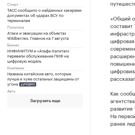
путешеств
Спорт
ТАСС сообщило о найденных хакерами
документах об ударах ВСУ по
«Общий о
терминалам
составит 
Политика
инфрастру
Атаки и эвакуации на объектах
Wildberries. Главное на 7 августа
цифровая
Бизнес
современн
ИНФИНИТУМ и «Альфа-Капитал»
расширен
перевели обслуживание ПИФ на
цифровую модель
повышени
Компании
цифровиза
Названы китайские авто, которые
рассказал
лучше и хуже остальных защищены от
угона
РАДИО
Авто
Как сооб
агентства
Загрузить еще
развития 
На первой
ранее ли