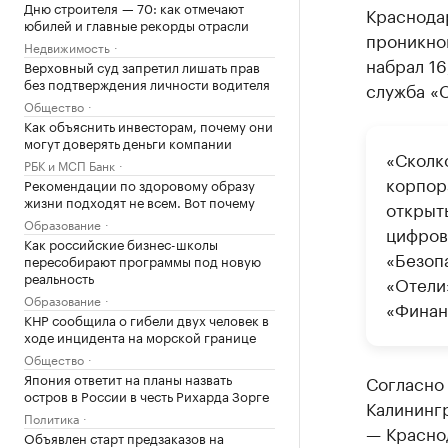
Дню строителя — 70: как отмечают
Краснода
юбилей и главные рекорды отрасли
проникно
Недвижимость
набрал 16
Верховный суд запретил лишать прав
без подтверждения личности водителя
служба «С
Общество
Как объяснить инвесторам, почему они
могут доверять деньги компании
«Сколк
РБК и МСП Банк
корпор
Рекомендации по здоровому образу
жизни подходят не всем. Вот почему
открыт
Образование
цифров
Как российские бизнес-школы
«Безоп
пересобирают программы под новую
реальность
«Отели
Образование
«Финан
КНР сообщила о гибели двух человек в
ходе инцидента на морской границе
Общество
Япония ответит на планы назвать
Согласно
остров в России в честь Рихарда Зорге
Калинингр
Политика
— Красно
Объявлен старт предзаказов на