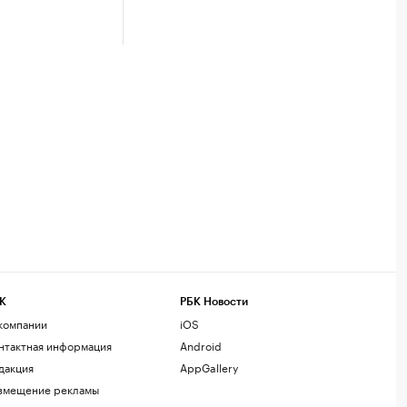
К
РБК Новости
компании
iOS
нтактная информация
Android
дакция
AppGallery
змещение рекламы