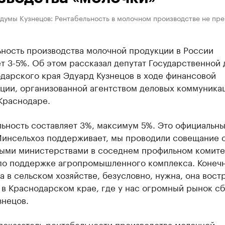
сдумы Кузнецов: Рентабельность в молочном производстве не пр
ьность производства молочной продукции в России
т 3-5%. Об этом рассказал депутат Государственной
дарского края Эдуард Кузнецов в ходе финансовой
ции, организованной агентством деловых коммуника
Краснодаре.
льность составляет 3%, максимум 5%. Это официальн
Минсельхоз поддерживает, мы проводили совещание 
ыми министерствами в соседнем профильном комите
по поддержке агропромышленного комплекса. Конечн
 в сельском хозяйстве, безусловно, нужна, она вост
в Краснодарском крае, где у нас огромный рынок сб
знецов.
показатель рентабельности производства молочной