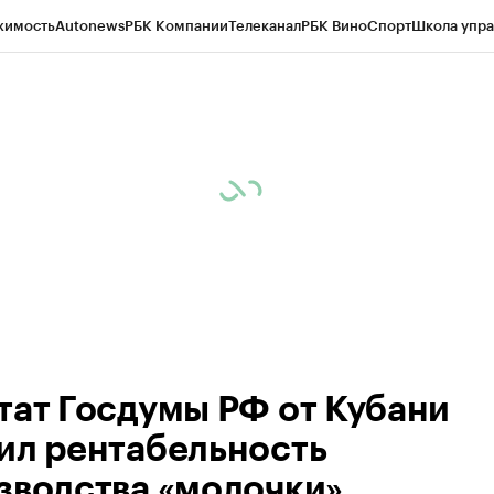
жимость
Autonews
РБК Компании
Телеканал
РБК Вино
Спорт
Школа упра
д
Стиль
Крипто
РБК Бизнес-среда
Дискуссионный клуб
Исследования
К
а контрагентов
Политика
Экономика
Бизнес
Технологии и медиа
Фина
тат Госдумы РФ от Кубани
ил рентабельность
зводства «молочки»