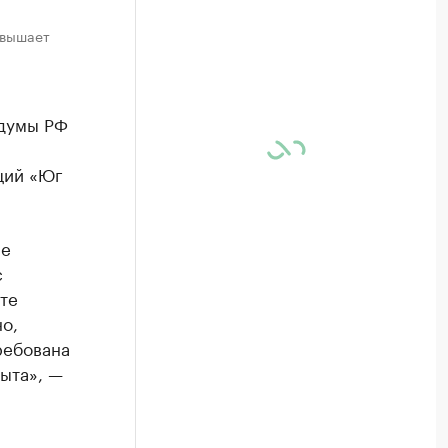
евышает
 думы РФ
ций «Юг
ые
с
те
о,
ребована
ыта», —