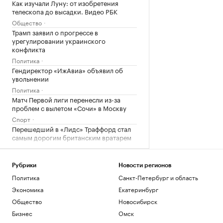
Как изучали Луну: от изобретения
телескопа до высадки. Видео РБК
Общество
Трамп заявил о прогрессе в
урегулировании украинского
конфликта
Политика
Гендиректор «ИжАвиа» объявил об
увольнении
Политика
Матч Первой лиги перенесли из-за
проблем с вылетом «Сочи» в Москву
Спорт
Перешедший в «Лидс» Траффорд стал
самым дорогим британским вратарем
Спорт
Загрузить еще
Рубрики
Новости регионов
Политика
Санкт-Петербург и область
Экономика
Екатеринбург
Общество
Новосибирск
Бизнес
Омск