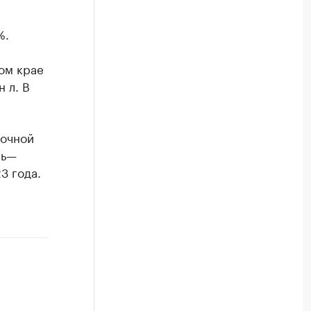
%.
ом крае
 л. В
.
лочной
рь—
3 года.