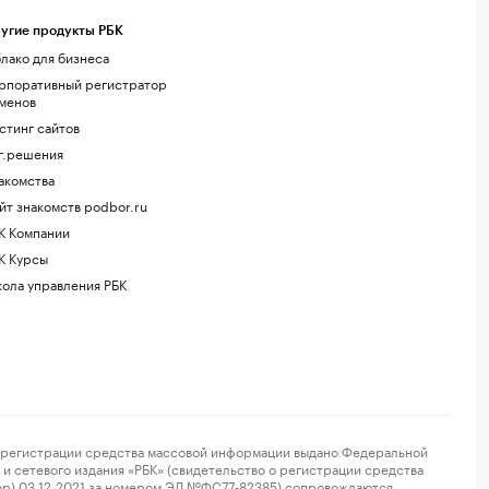
угие продукты РБК
лако для бизнеса
рпоративный регистратор
менов
стинг сайтов
г.решения
акомства
йт знакомств podbor.ru
К Компании
К Курсы
ола управления РБК
регистрации средства массовой информации выдано Федеральной
и сетевого издания «РБК» (свидетельство о регистрации средства
ор) 03.12.2021 за номером ЭЛ №ФС77-82385) сопровождаются