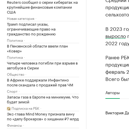
Reuters сообщил о серии кибератак на
продукции
крупнейшие финансовые компании
США
сельхозто
Новая категория
Трамп подписал указы,
В 2023 г
ограничивающие право на
гражданство по рождению
выросло
п
Политика
2022 году
В Пензенской области ввели план
«Ковер»
Ранее РБ
Политика
Четыре человека погибли при взрыве в
продукци
автобусе в Сирии
февраль 
Общество
Всего был
В Африке поддержали Инфантино
после скандала с продажей прав ЧМ
Спорт
Авторы
Запасы газа в Европе на минимуме. Что
будет зимой
Подписка на РБК
Виктория Д
Экс-глава Mind Money признала вину
по «делу брокеров» о хищении ₽7 млрд
Финансы