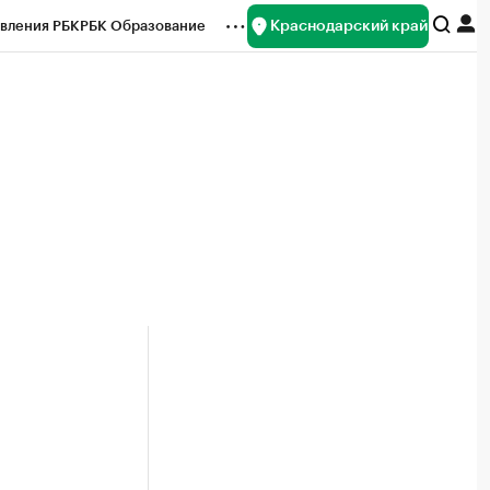
Краснодарский край
вления РБК
РБК Образование
редитные рейтинги
Франшизы
нсы
Рынок наличной валюты