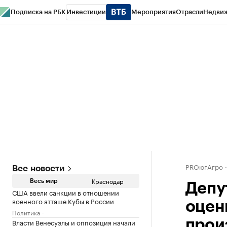
Подписка на РБК
Инвестиции
Мероприятия
Отрасли
Недви
РБК Курсы
РБК Life
Тренды
Визионеры
Национальные проекты
Горо
Газета
Спецпроекты СПб
Конференции СПб
Спецпроекты
Проверк
PROюгАгро
Все новости
Краснодар
Весь мир
Депу
США ввели санкции в отношении
военного атташе Кубы в России
оцен
Политика
Власти Венесуэлы и оппозиция начали
прои