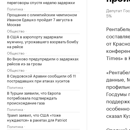
переговоры спустя неделю задержки
Политика
Депутат Го
Прощание с олимпийским чемпионом
5%
Иваном Едешко пройдет 7 августа в
Москве
Рентабел
Общество
составляе
В США в аэропорту задержали
мужчину, угрожавшего взорвать бомбу
от Красно
на рейсе
конферен
Общество
Times» в 
Во Внуково предупредили о задержках
рейсов из-за грозы
Общество
«Рентабе
В Саудовской Аравии сообщили об 11
данные, 
пострадавших при атаках хуситов
профильн
Политика
В Турции заявили, что Европа
Госдумы 
потребовала подтверждать
поддержка
происхождение газа
особенно 
Политика
сказал Ку
Трамп заявил, что США «тоже
нуждаются» в ракетах для Patriot
Политика
Средний 