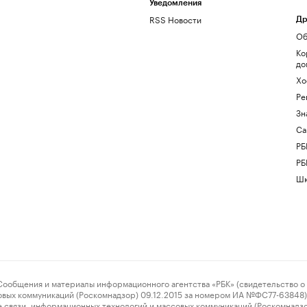
Уведомления
RSS Новости
Др
Об
Ко
до
Хо
Ре
Зн
Са
РБ
РБ
Шк
ения и материалы информационного агентства «РБК» (свидетельство о 
овых коммуникаций (Роскомнадзор) 09.12.2015 за номером ИА №ФС77-63848) 
 связи, информационных технологий и массовых коммуникаций (Роскомнадз