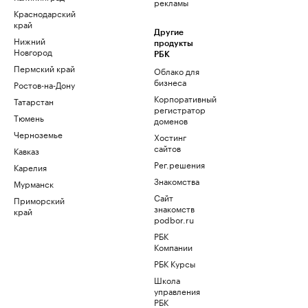
рекламы
Краснодарский
край
Другие
Нижний
продукты
Новгород
РБК
Пермский край
Облако для
бизнеса
Ростов-на-Дону
Корпоративный
Татарстан
регистратор
Тюмень
доменов
Черноземье
Хостинг
сайтов
Кавказ
Рег.решения
Карелия
Знакомства
Мурманск
Сайт
Приморский
знакомств
край
podbor.ru
РБК
Компании
РБК Курсы
Школа
управления
РБК