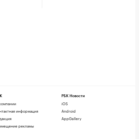
К
РБК Новости
компании
iOS
нтактная информация
Android
дакция
AppGallery
змещение рекламы