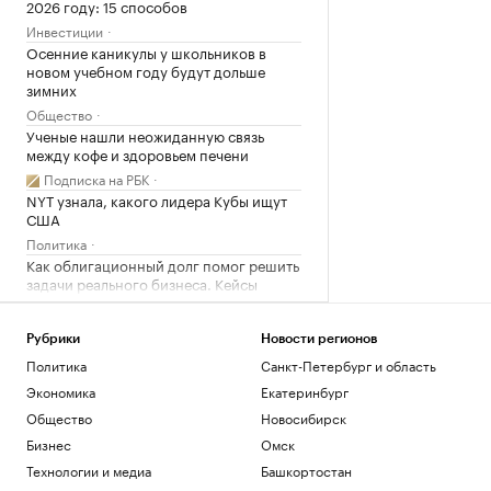
2026 году: 15 способов
Инвестиции
Осенние каникулы у школьников в
новом учебном году будут дольше
зимних
Общество
Ученые нашли неожиданную связь
между кофе и здоровьем печени
Подписка на РБК
NYT узнала, какого лидера Кубы ищут
США
Политика
Как облигационный долг помог решить
задачи реального бизнеса. Кейсы
РБК и МСП Банк
Рубрики
Новости регионов
Загрузить еще
Политика
Санкт-Петербург и область
Экономика
Екатеринбург
Общество
Новосибирск
Бизнес
Омск
Технологии и медиа
Башкортостан