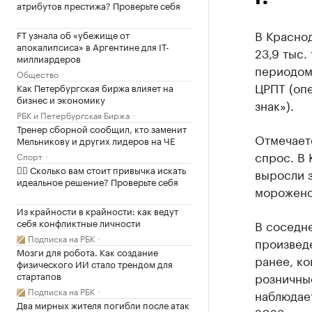
атрибутов престижа? Проверьте себя
В Красно
FT узнала об «убежище от
апокалипсиса» в Аргентине для IT-
23,9 тыс.
миллиардеров
периодом 
Общество
ЦРПТ (оп
Как Петербургская биржа влияет на
бизнес и экономику
знак»).
РБК и Петербургская Биржа
Тренер сборной сообщил, кто заменит
Отмечаетс
Мельникову и других лидеров на ЧЕ
спрос. В
Спорт
✍🏻 Сколько вам стоит привычка искать
выросли з
идеальное решение? Проверьте себя
морожено
Из крайности в крайности: как ведут
себя конфликтные личности
В соседне
Подписка на РБК
произведе
Мозги для робота. Как создание
ранее, ко
физического ИИ стало трендом для
стартапов
розничны
Подписка на РБК
наблюдает
Два мирных жителя погибли после атак