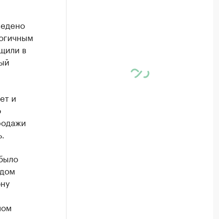
ведено
логичным
бщили в
ый
ет и
о
родажи
.
 было
одом
ону
лом