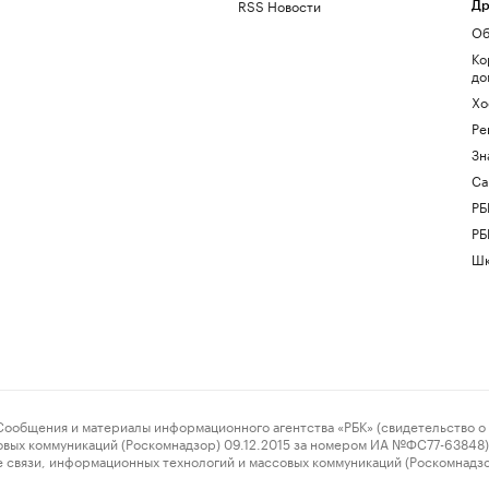
RSS Новости
Др
Об
Ко
до
Хо
Ре
Зн
Са
РБ
РБ
Шк
ения и материалы информационного агентства «РБК» (свидетельство о 
овых коммуникаций (Роскомнадзор) 09.12.2015 за номером ИА №ФС77-63848) 
 связи, информационных технологий и массовых коммуникаций (Роскомнадз