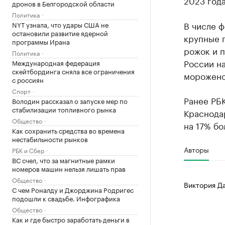
2023 года
дронов в Белгородской области
Политика
В числе 
NYT узнала, что удары США не
остановили развитие ядерной
крупные г
программы Ирана
рожок и п
Политика
России н
Международная федерация
скейтбординга сняла все ограничения
морожено
с россиян
Спорт
Ранее РБК
Володин рассказал о запуске мер по
стабилизации топливного рынка
Краснодар
Общество
на 17% бо
Как сохранить средства во времена
нестабильности рынков
Авторы
РБК и Сбер
ВС счел, что за магнитные рамки
номеров машин нельзя лишать прав
Общество
Виктория Д
С чем Роналду и Джорджина Родригес
подошли к свадьбе. Инфографика
Общество
Как и где быстро заработать деньги в