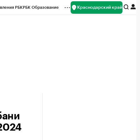
Краснодарский край
вления РБК
РБК Образование
редитные рейтинги
Франшизы
нсы
Рынок наличной валюты
бани
 2024