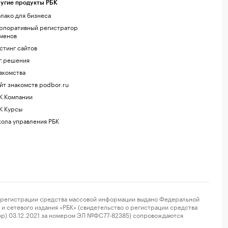
угие продукты РБК
лако для бизнеса
рпоративный регистратор
менов
стинг сайтов
г.решения
акомства
йт знакомств podbor.ru
К Компании
К Курсы
ола управления РБК
регистрации средства массовой информации выдано Федеральной
и сетевого издания «РБК» (свидетельство о регистрации средства
ор) 03.12.2021 за номером ЭЛ №ФС77-82385) сопровождаются