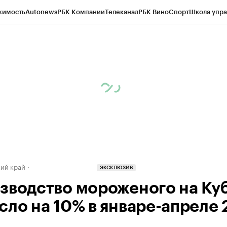
жимость
Autonews
РБК Компании
Телеканал
РБК Вино
Спорт
Школа упра
д
Стиль
Крипто
РБК Бизнес-среда
Дискуссионный клуб
Исследования
К
а контрагентов
Политика
Экономика
Бизнес
Технологии и медиа
Фина
ий край
ЭКСКЛЮЗИВ
зводство мороженого на Ку
сло на 10% в январе-апреле