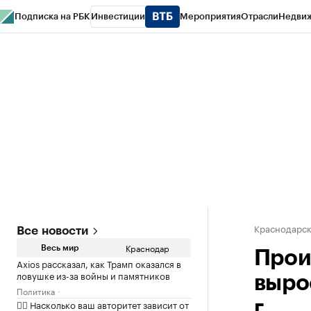
Подписка на РБК
Инвестиции
Мероприятия
Отрасли
Недви
РБК Курсы
РБК Life
Тренды
Визионеры
Национальные проекты
Горо
Газета
Спецпроекты СПб
Конференции СПб
Спецпроекты
Проверк
Краснодарск
Все новости
Краснодар
Весь мир
Прои
Axios рассказал, как Трамп оказался в
ловушке из-за войны и памятников
выро
Политика
✍🏻 Насколько ваш авторитет зависит от
г.