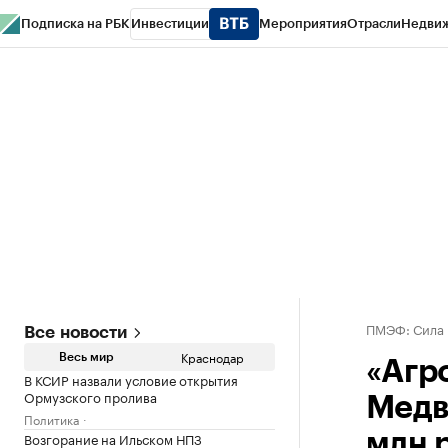
Подписка на РБК
Инвестиции
Мероприятия
Отрасли
Недви
РБК Курсы
РБК Life
Тренды
Визионеры
Национальные проекты
Горо
Газета
Спецпроекты СПб
Конференции СПб
Спецпроекты
Проверк
ПМЭФ: Сила
Все новости
Краснодар
Весь мир
«Агр
В КСИР назвали условие открытия
Ормузского пролива
Медв
Политика
Возгорание на Ильском НПЗ
млн 