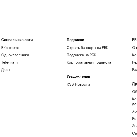
Социальные сети
Подписки
РБ
ВКонтакте
Скрыть баннеры на РБК
О 
Одноклассники
Подписка на РБК
Ко
Telegram
Корпоративная подписка
Ре
Дзен
Ра
Уведомления
RSS Новости
Др
Об
Ко
до
Хо
Ре
Зн
Са