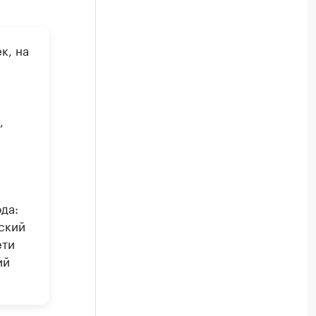
к, на
,
да:
ский
ети
ий