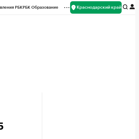
Краснодарский край
вления РБК
РБК Образование
редитные рейтинги
Франшизы
нсы
Рынок наличной валюты
5