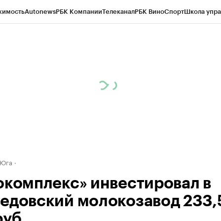
жимость
Autonews
РБК Компании
Телеканал
РБК Вино
Спорт
Школа упра
д
Стиль
Крипто
РБК Бизнес-среда
Дискуссионный клуб
Исследования
К
а контрагентов
Политика
Экономика
Бизнес
Технологии и медиа
Фина
 Юга
окомплекс» инвестировал в
едовский молокозавод 233,
руб.