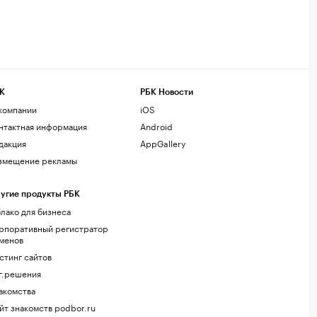
К
РБК Новости
компании
iOS
нтактная информация
Android
дакция
AppGallery
змещение рекламы
угие продукты РБК
лако для бизнеса
рпоративный регистратор
менов
стинг сайтов
г.решения
акомства
йт знакомств podbor.ru