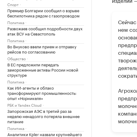
изделий —
Спорт
Премьер Болгарии сообщил о взрыве
беспилотника рядом с газопроводом
Сейчас 
Политика
Развожаев сообщил подробности двух
нем со
атак ВСУ на Севастополь
основа
Политика
предпр
Во Внуково ввели прием и отправку
специа
рейсов по согласованию
Общество
творож
В ЕС предложили передать
деятел
замороженные активы России новой
сократи
структуре
Политика
Как ИИ-агенты и облако
Агрохо
трансформируют промышленность:
предпр
опыт «Норникеля»
молочн
РБК и Yandex Cloud
Запорожская АЭС в третий раз за
компан
неделю ненадолго потеряла внешнее
молочн
питание
Политика
Аналитики Kpler назвали крупнейшего