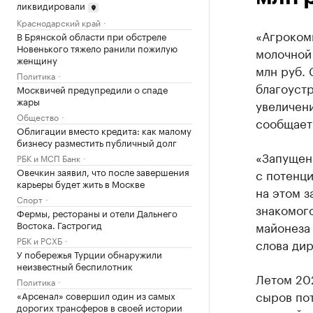
ликвидировали
Краснодарский край
«Агрокомп
В Брянской области при обстреле
Новенького тяжело ранили пожилую
молочной
женщину
млн руб. 
Политика
благоуст
Москвичей предупредили о спаде
жары
увеличени
Общество
сообщает
Облигации вместо кредита: как малому
бизнесу разместить публичный долг
«Запущен
РБК и МСП Банк
Овечкин заявил, что после завершения
с потенци
карьеры будет жить в Москве
на этом з
Спорт
знакомого
Фермы, рестораны и отели Дальнего
Востока. Гастрогид
майонеза
РБК и РСХБ
слова ди
У побережья Турции обнаружили
неизвестный беспилотник
Летом 20
Политика
сыров пот
«Арсенал» совершил один из самых
дорогих трансферов в своей истории