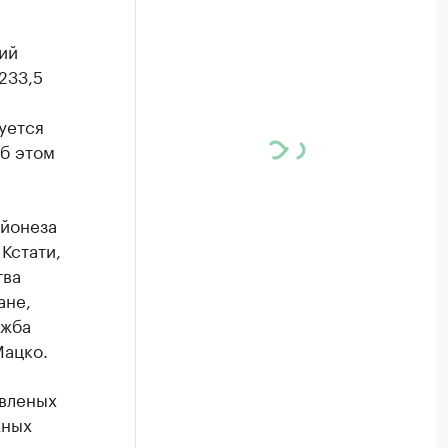
ий
233,5
уется
Об этом
йонеза
Кстати,
тва
ане,
ужба
Мацко.
авленых
жных