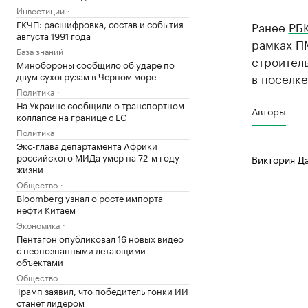
Инвестиции
ГКЧП: расшифровка, состав и события
Ранее
РБ
августа 1991 года
рамках П
База знаний
строитель
Минобороны сообщило об ударе по
в поселк
двум сухогрузам в Черном море
Политика
На Украине сообщили о транспортном
Авторы
коллапсе на границе с ЕС
Политика
Экс-глава департамента Африки
российского МИДа умер на 72-м году
Виктория Д
жизни
Общество
Bloomberg узнал о росте импорта
нефти Китаем
Экономика
Пентагон опубликовал 16 новых видео
с неопознанными летающими
объектами
Общество
Трамп заявил, что победитель гонки ИИ
станет лидером