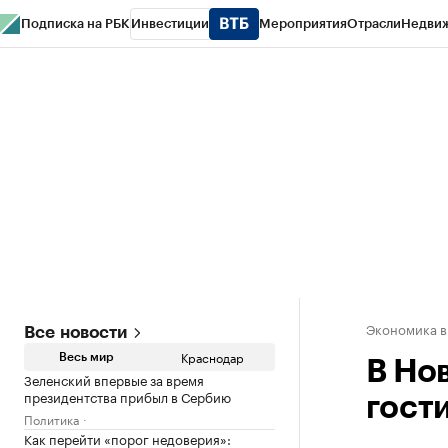
Подписка на РБК
Инвестиции
Мероприятия
Отрасли
Недви
РБК Курсы
РБК Life
Тренды
Визионеры
Национальные проекты
Горо
Газета
Спецпроекты СПб
Конференции СПб
Спецпроекты
Проверк
Экономика в
Все новости
Краснодар
Весь мир
В Но
Зеленский впервые за время
президентства прибыл в Сербию
гост
Политика
Как перейти «порог недоверия»: