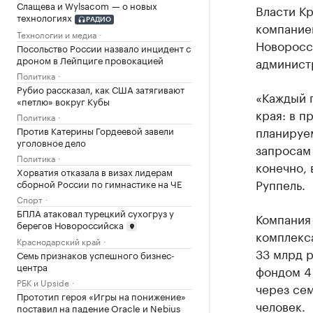
Слащева и Wylsacom — о новых
Власти К
технологиях
РАДИО
компанией
Технологии и медиа
Новоросс
Посольство России назвало инцидент с
дроном в Лейпциге провокацией
админист
Политика
Рубио рассказал, как США затягивают
«Каждый 
«петлю» вокруг Кубы
края: в п
Политика
планируем
Против Катерины Гордеевой завели
уголовное дело
запросам
Политика
конечно,
Хорватия отказала в визах лидерам
Руппель.
сборной России по гимнастике на ЧЕ
Спорт
БПЛА атаковал турецкий сухогруз у
Компания 
берегов Новороссийска
комплекс
Краснодарский край
33 млрд р
Семь признаков успешного бизнес-
центра
фондом 4 
РБК и Upside
через сем
Прототип героя «Игры на понижение»
человек.
поставил на падение Oracle и Nebius