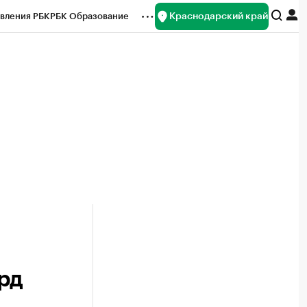
Краснодарский край
вления РБК
РБК Образование
редитные рейтинги
Франшизы
нсы
Рынок наличной валюты
рд