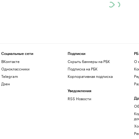
Социальные сети
Подписки
РБ
ВКонтакте
Скрыть баннеры на РБК
О 
Одноклассники
Подписка на РБК
Ко
Telegram
Корпоративная подписка
Ре
Дзен
Ра
Уведомления
RSS Новости
Др
Об
Ко
до
Хо
Ре