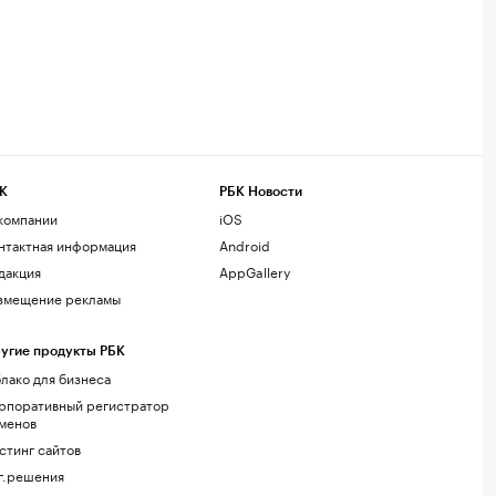
К
РБК Новости
компании
iOS
нтактная информация
Android
дакция
AppGallery
змещение рекламы
угие продукты РБК
лако для бизнеса
рпоративный регистратор
менов
стинг сайтов
г.решения