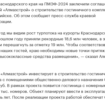
раснодарского края на ПМЭФ-2024 заключили соглаш
 «Алмазстрой» о строительстве гостиничного компл
ийске. Об этом сообщает пресс-служба краевой
рации.
год мы видим рост турпотока на курорты Краснодарс
рошлом году приняли рекордные 18,6 млн человек, в 
 перешагнуть за отметку 19 млн. Чтобы соответствов
 наших гостей, краю необходимы новые точки притяж
 высококлассные средства размещения», — сказал Ал
«Алмазстрой» инвестирует в строительство гостини
а с помещениями общественно-делового назначения 
уб. В рамках проекта появится гостиница с номерны
тыс. номеров. Объект планируют ввести в эксплуат
ь лет. После реализации проекта работой обеспечат