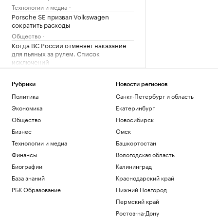
Технологии и медиа
Porsche SE призвал Volkswagen
сократить расходы
Общество
Когда ВС России отменяет наказание
для пьяных за рулем. Список
исключений
Авто
Объем параллельного импорта в
Рубрики
Новости регионов
Россию сократился на 23% за полгода
Политика
Санкт-Петербург и область
Экономика
Экономика
Екатеринбург
Суд Петербурга вынес приговор экс-
главе НИИ вакцин и сывороток Трухину
Общество
Новосибирск
Общество
Бизнес
Омск
Технологии и медиа
Башкортостан
Загрузить еще
Финансы
Вологодская область
Биографии
Калининград
База знаний
Краснодарский край
РБК Образование
Нижний Новгород
Пермский край
Ростов-на-Дону