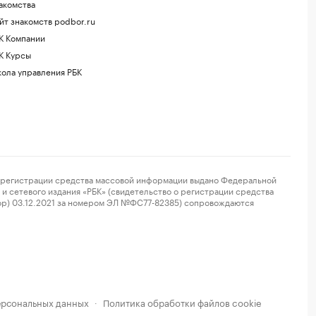
акомства
йт знакомств podbor.ru
К Компании
К Курсы
ола управления РБК
регистрации средства массовой информации выдано Федеральной
и сетевого издания «РБК» (свидетельство о регистрации средства
ор) 03.12.2021 за номером ЭЛ №ФС77-82385) сопровождаются
ерсональных данных
Политика обработки файлов cookie
·