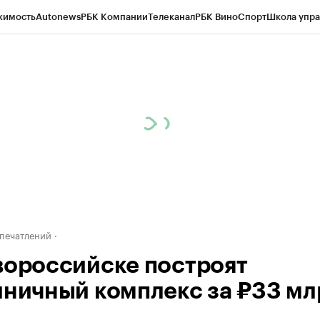
жимость
Autonews
РБК Компании
Телеканал
РБК Вино
Спорт
Школа упра
д
Стиль
Крипто
РБК Бизнес-среда
Дискуссионный клуб
Исследования
К
а контрагентов
Политика
Экономика
Бизнес
Технологии и медиа
Фина
печатлений
вороссийске построят
иничный комплекс за ₽33 мл