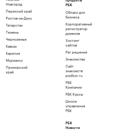
продукты
Новгород
РБК
Пермский край
Облако для
бизнеса
Ростов-на-Дону
Корпоративный
Татарстан
регистратор
Тюмень
доменов
Черноземье
Хостинг
сайтов
Кавказ
Рег.решения
Карелия
Знакомства
Мурманск
Сайт
Приморский
знакомств
край
podbor.ru
РБК
Компании
РБК Курсы
Школа
управления
РБК
РБК
Новости