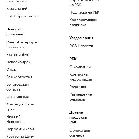
Биографии
на РБК
База знаний
Подписка на РБК
РБК Образование
Корпоративная
подписка
Новости
регионов
Уведомления
Санкт-Петербург
RSS Новости
и область
Екатеринбург
РБК
Новосибирск
О компании
Омск
Контактная
Башкортостан
информация
Вологодская
Редакция
область
Размещение
Калининград
рекламы
Краснодарский
край
Другие
Нижний
продукты
Новгород
РБК
Пермский край
Облако для
бизнеса
Ростов-на-Дону