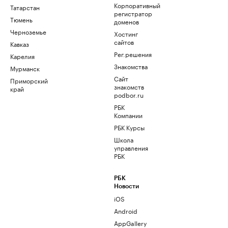
Корпоративный
Татарстан
регистратор
Тюмень
доменов
Черноземье
Хостинг
сайтов
Кавказ
Рег.решения
Карелия
Знакомства
Мурманск
Сайт
Приморский
знакомств
край
podbor.ru
РБК
Компании
РБК Курсы
Школа
управления
РБК
РБК
Новости
iOS
Android
AppGallery