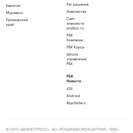
Рег.решения
Карелия
Знакомства
Мурманск
Сайт
Приморский
знакомств
край
podbor.ru
РБК
Компании
РБК Курсы
Школа
управления
РБК
РБК
Новости
iOS
Android
AppGallery
© ООО «БИЗНЕСПРЕСС», АО «РОСБИЗНЕСКОНСАЛТИНГ», 1995–