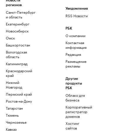
Новости
регионов
Уведомления
Санкт-Петербург
RSS Новости
и область
Екатеринбург
РБК
Новосибирск
О компании
Омск
Контактная
Башкортостан
информация
Вологодская
Редакция
область
Размещение
Калининград
рекламы
Краснодарский
край
Другие
Нижний
продукты
Новгород
РБК
Пермский край
Облако для
бизнеса
Ростов-на-Дону
Корпоративный
Татарстан
регистратор
Тюмень
доменов
Черноземье
Хостинг
сайтов
Кавказ