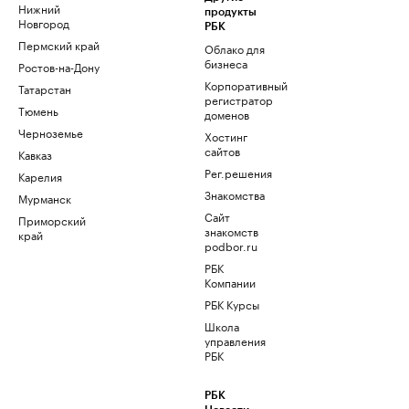
Нижний
продукты
Новгород
РБК
Пермский край
Облако для
бизнеса
Ростов-на-Дону
Корпоративный
Татарстан
регистратор
Тюмень
доменов
Черноземье
Хостинг
сайтов
Кавказ
Рег.решения
Карелия
Знакомства
Мурманск
Сайт
Приморский
знакомств
край
podbor.ru
РБК
Компании
РБК Курсы
Школа
управления
РБК
РБК