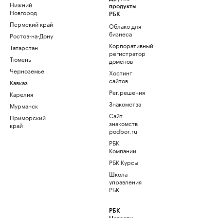
Нижний
продукты
Новгород
РБК
Пермский край
Облако для
бизнеса
Ростов-на-Дону
Корпоративный
Татарстан
регистратор
Тюмень
доменов
Черноземье
Хостинг
сайтов
Кавказ
Рег.решения
Карелия
Знакомства
Мурманск
Сайт
Приморский
знакомств
край
podbor.ru
РБК
Компании
РБК Курсы
Школа
управления
РБК
РБК