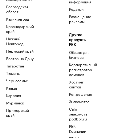
информация
Вологодская
Редакция
область
Размещение
Калининград
рекламы
Краснодарский
край
Другие
Нижний
продукты
Новгород
РБК
Пермский край
Облако для
бизнеса
Ростов-на-Дону
Корпоративный
Татарстан
регистратор
Тюмень
доменов
Черноземье
Хостинг
сайтов
Кавказ
Рег.решения
Карелия
Знакомства
Мурманск
Сайт
Приморский
знакомств
край
podbor.ru
РБК
Компании