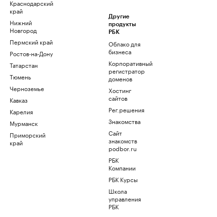
Краснодарский
край
Другие
Нижний
продукты
Новгород
РБК
Пермский край
Облако для
бизнеса
Ростов-на-Дону
Корпоративный
Татарстан
регистратор
Тюмень
доменов
Черноземье
Хостинг
сайтов
Кавказ
Рег.решения
Карелия
Знакомства
Мурманск
Сайт
Приморский
знакомств
край
podbor.ru
РБК
Компании
РБК Курсы
Школа
управления
РБК