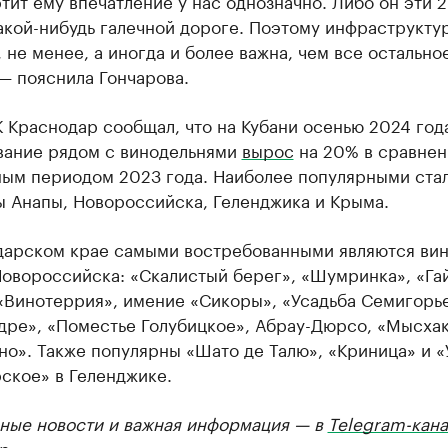
тит ему впечатление у нас однозначно. Либо он эти 2
акой-нибудь галечной дороге. Поэтому инфраструктур
 не менее, а иногда и более важна, чем все остальное
— пояснила Гончарова.
 Краснодар сообщал, что на Кубани осенью 2024 год
вание рядом с винодельнями
вырос
на 20% в сравнен
ным периодом 2023 года. Наиболее популярными ста
ы Анапы, Новороссийска, Геленджика и Крыма.
дарском крае самыми востребованными являются ви
овороссийска: «Скалистый берег», «Шумринка», «Га
«Винотеррия», имение «Сикоры», «Усадьба Семигорье
дре», «Поместье Голубицкое», Абрау-Дюрсо, «Мысхак
о». Также популярны «Шато де Талю», «Криница» и «
ское» в Геленджике.
ные новости и важная информация — в
Telegram-кана
р