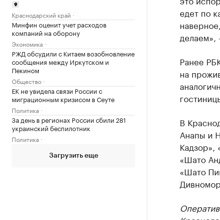
это испор
едет по к
Краснодарский край
наверное,
Минфин оценит учет расходов
компаний на оборону
делаем», 
Экономика
РЖД обсудили с Китаем возобновление
Ранее РБК
сообщения между Иркутском и
Пекином
на прожи
Общество
аналогич
ЕК не увидела связи России с
гостиниц
миграционным кризисом в Сеуте
Политика
За день в регионах России сбили 281
В Красно
украинский беспилотник
Анапы и Н
Политика
Кадзор», 
Загрузить еще
«Шато Ан
«Шато Пин
Дивномор
Оператив
Краснода