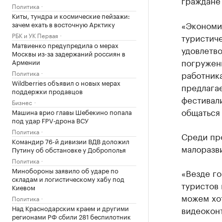
граждане 
Политика
Киты, тундра и космические пейзажи:
«Экономик
зачем ехать в восточную Арктику
РБК и УК Первая
туристиче
Матвиенко предупредила о мерах
удовлетво
Москвы из-за задержаний россиян в
погружени
Армении
Политика
работник
Wildberries объявил о новых мерах
предлагае
поддержки продавцов
фестивали
Бизнес
общаться
Машина врио главы Шебекино попала
под удар FPV‑дрона ВСУ
Политика
Среди пр
Командир 76-й дивизии ВДВ доложил
малоразв
Путину об обстановке у Доброполья
Политика
Минобороны заявило об ударе по
«Везде го
складам и логистическому хабу под
туристов 
Киевом
можем хот
Политика
Над Краснодарским краем и другими
видеоконт
регионами РФ сбили 281 беспилотник