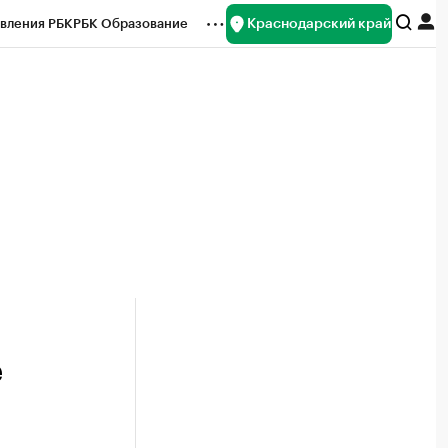
Краснодарский край
вления РБК
РБК Образование
редитные рейтинги
Франшизы
нсы
Рынок наличной валюты
е