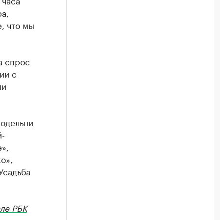
 часа
а,
, что мы
а спрос
ии с
ли
нодельни
й-
»,
о»,
Усадьба
ле РБК