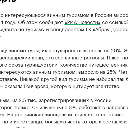
во интересующихся винным туризмом в России вырос
24 году. Об этом сообщают
«РИА Новости»
со ссылкой
зидента по туризму и спецпроектам ГК «Абрау-Дюрсо
.
оду винные туры, их популярность выросла на 20%. Э
аснодарский край, это все винные регионы. Плюс, п
ого союза туриндустрии, количество путешественник
интересуются винным туризмом, выросло на 25%. Чет
ставьте. Никакой другой вид туризма не набирал так
— сказала Гончарова, которую цитирует агентство.
ным, из 2,5 тыс. зарегистрированных в России
оров только 70, или меньше 3%, работают в направл
ма. На российские винодельни приезжают не только
 но и иностранцы, большую часть которых составляю