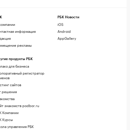
К
РБК Новости
компании
iOS
нтактная информация
Android
дакция
AppGallery
змещение рекламы
угие продукты РБК
лако для бизнеса
рпоративный регистратор
менов
стинг сайтов
г.решения
акомства
йт знакомств podbor.ru
К Компании
К Курсы
ола управления РБК