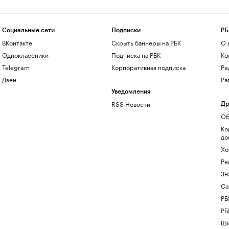
Социальные сети
Подписки
РБ
ВКонтакте
Скрыть баннеры на РБК
О 
Одноклассники
Подписка на РБК
Ко
Telegram
Корпоративная подписка
Ре
Дзен
Ра
Уведомления
RSS Новости
Др
Об
Ко
до
Хо
Ре
Зн
Са
РБ
РБ
Шк