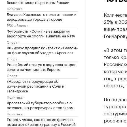
беспилотников на регионы России
Политика
Количест
Будущее Ходынского поля: от пашни и
аэродрома до города в городе
25% в 20
РБК и Stone
вице-пре
Футболисты «Сочи» из-за закрытия
Гончарову
аэропорта не смогли вылететь на матч
Спорт
Винисиус продлил контракт с «Реалом»
«В этом г
на фоне слухов об уходе в «Арсенал»
только Кр
Спорт
Российск
Российский прыгун в воду взял второе
золото на чемпионате Европы
которые 
Спорт
год, пред
«Аэрофлот» предупредил об
оборот», 
изменении расписания в Сочи и
Геленджике
Политика
По ее дан
Ярославский губернатор сообщил о
туроперат
потушенных резервуарах с топливом
энотуриз
Политика
Euractiv узнал, как финские фермеры
россияне,
помогают охранять границу с Россией