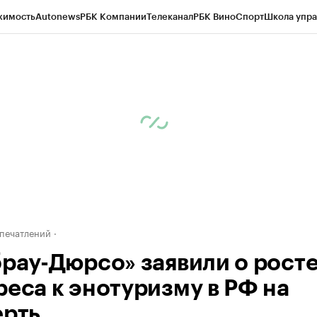
жимость
Autonews
РБК Компании
Телеканал
РБК Вино
Спорт
Школа упра
д
Стиль
Крипто
РБК Бизнес-среда
Дискуссионный клуб
Исследования
К
а контрагентов
Политика
Экономика
Бизнес
Технологии и медиа
Фина
печатлений
брау-Дюрсо» заявили о рост
реса к энотуризму в РФ на
ерть