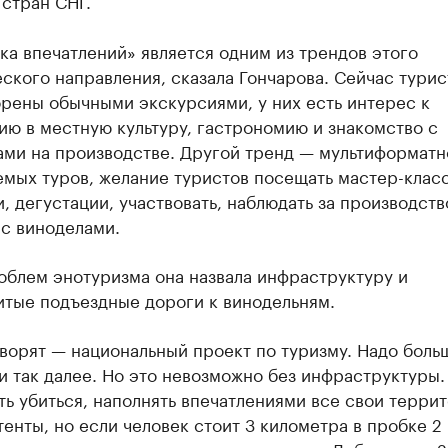
стран СНГ.
а впечатлений» является одним из трендов этого
ского направления, сказала Гончарова. Сейчас турис
рены обычными экскурсиями, у них есть интерес к
ю в местную культуру, гастрономию и знакомство с
ами на производстве. Другой тренд — мультиформатн
мых туров, желание туристов посещать мастер-клас
, дегустации, участвовать, наблюдать за производств
 с виноделами.
облем энотуризма она назвала инфраструктуру и
итые подъездные дороги к винодельням.
ворят — национальный проект по туризму. Надо боль
и так далее. Но это невозможно без инфраструктуры
ь убиться, наполнять впечатлениями все свои террит
енты, но если человек стоит 3 километра в пробке 2 