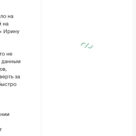
ло на
 на
» Ирину
то не
о данным
ов,
верть за
 быстро
ении
т