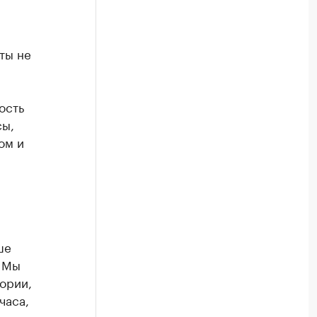
ты не
ость
сы,
ом и
ше
. Мы
ории,
часа,