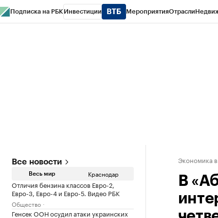
Подписка на РБК
Инвестиции
Мероприятия
Отрасли
Недви
РБК Курсы
РБК Life
Тренды
Визионеры
Национальные проекты
Горо
Газета
Спецпроекты СПб
Конференции СПб
Спецпроекты
Проверк
Экономика в
Все новости
Краснодар
Весь мир
В «А
Отличия бензина классов Евро-2,
Евро-3, Евро-4 и Евро-5. Видео РБК
инте
Общество
Генсек ООН осудил атаки украинских
четв