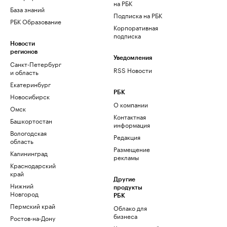
на РБК
База знаний
Подписка на РБК
РБК Образование
Корпоративная
подписка
Новости
регионов
Уведомления
Санкт-Петербург
RSS Новости
и область
Екатеринбург
РБК
Новосибирск
О компании
Омск
Контактная
Башкортостан
информация
Вологодская
Редакция
область
Размещение
Калининград
рекламы
Краснодарский
край
Другие
Нижний
продукты
Новгород
РБК
Пермский край
Облако для
бизнеса
Ростов-на-Дону