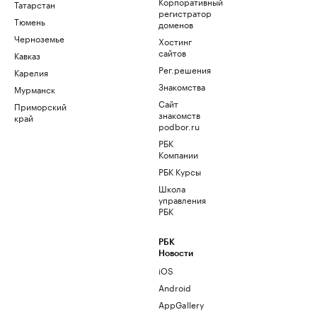
Корпоративный
Татарстан
регистратор
Тюмень
доменов
Черноземье
Хостинг
сайтов
Кавказ
Рег.решения
Карелия
Знакомства
Мурманск
Сайт
Приморский
знакомств
край
podbor.ru
РБК
Компании
РБК Курсы
Школа
управления
РБК
РБК
Новости
iOS
Android
AppGallery