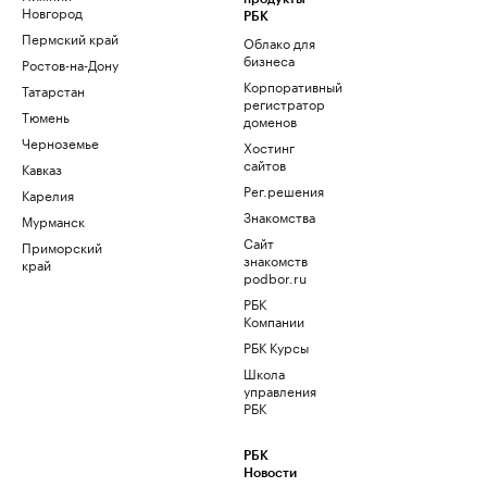
Новгород
РБК
Пермский край
Облако для
бизнеса
Ростов-на-Дону
Корпоративный
Татарстан
регистратор
Тюмень
доменов
Черноземье
Хостинг
сайтов
Кавказ
Рег.решения
Карелия
Знакомства
Мурманск
Сайт
Приморский
знакомств
край
podbor.ru
РБК
Компании
РБК Курсы
Школа
управления
РБК
РБК
Новости