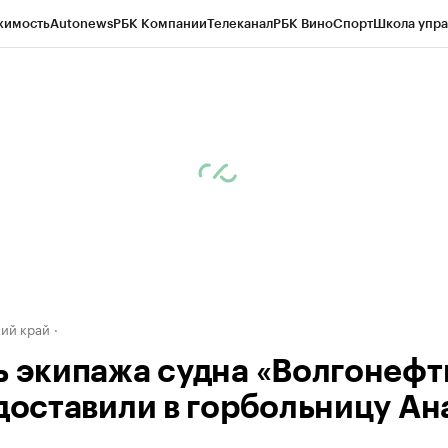
жимость
Autonews
РБК Компании
Телеканал
РБК Вино
Спорт
Школа упра
д
Стиль
Крипто
РБК Бизнес-среда
Дискуссионный клуб
Исследования
К
а контрагентов
Политика
Экономика
Бизнес
Технологии и медиа
Фина
ий край
ь экипажа судна «Волгонефт
 доставили в горбольницу А