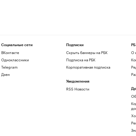
Социальные сети
Подписки
РБ
ВКонтакте
Скрыть баннеры на РБК
О 
Одноклассники
Подписка на РБК
Ко
Telegram
Корпоративная подписка
Ре
Дзен
Ра
Уведомления
RSS Новости
Др
Об
Ко
до
Хо
Ре
Зн