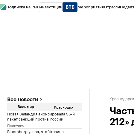
Подписка на РБК
Инвестиции
Мероприятия
Отрасли
Недви
РБК Курсы
РБК Life
Тренды
Визионеры
Национальные проекты
Горо
Газета
Спецпроекты СПб
Конференции СПб
Спецпроекты
Проверк
Краснодарск
Все новости
Краснодар
Весь мир
Част
Новая Зеландия анонсировала 36-й
пакет санкций против России
212»
Политика
Bloomberg узнал, что Украина