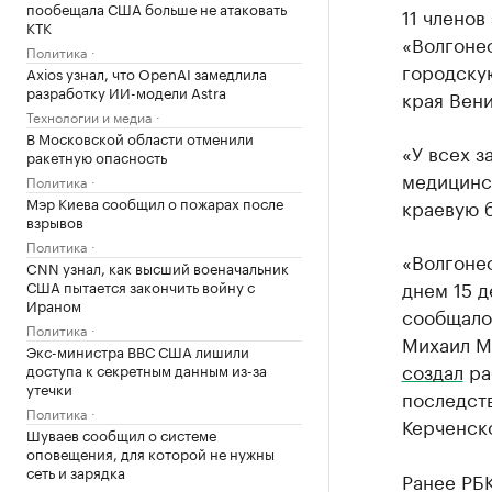
пообещала США больше не атаковать
11 членов
КТК
«Волгонеф
Политика
городску
Axios узнал, что OpenAI замедлила
разработку ИИ-модели Astra
края Вени
Технологии и медиа
В Московской области отменили
«У всех 
ракетную опасность
медицинс
Политика
Мэр Киева сообщил о пожарах после
краевую б
взрывов
Политика
«Волгоне
CNN узнал, как высший военачальник
днем 15 д
США пытается закончить войну с
Ираном
сообщало
Политика
Михаил М
Экс-министра ВВС США лишили
создал
ра
доступа к секретным данным из-за
утечки
последств
Политика
Керченск
Шуваев сообщил о системе
оповещения, для которой не нужны
сеть и зарядка
Ранее РБ