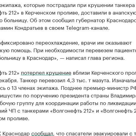
 экипажа, которые пострадали при крушении танкера
ть 212» в Керченском проливе, доставили в анапску
ю больницу. Об этом сообщил губернатор Краснодар
амин Кондратьев в своем Telegram-канале.
зафиксировано переохлаждение, врачи им оказывают
кую помощь. При необходимости перевезем пациент
ольницу в Краснодар», — написал глава региона.
фть 212»
потерпел крушение
вблизи Керченского про
екабря. Танкер перевозил 4,3 тыс. т мазута. Изначаль
сь о 13 членах экипажа. Позднее премьер-министр Р
ишустин по поручению президента страны Владимир
бочую группу для координации работы по ликвидаци
ий ЧП с танкерами «Волгонефть 212» и «Волгонефть 
ом проливе.
К Краснодар
сообщал
, что спасатели эвакуировали с 