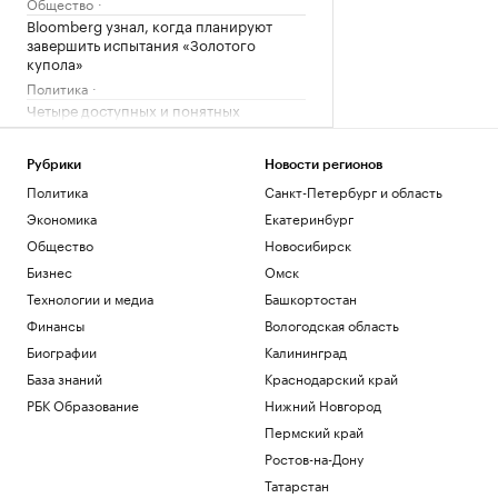
Общество
Bloomberg узнал, когда планируют
завершить испытания «Золотого
купола»
Политика
Четыре доступных и понятных
инструмента диверсификации
накоплений
Рубрики
Новости регионов
РБК и Сбер
Политика
Санкт-Петербург и область
Трамп попросил уйти с заседания
Госдепа раньше, чтобы «вести войну»
Экономика
Екатеринбург
Политика
Общество
Новосибирск
Испания ввела контроль на границе
Бизнес
Омск
для путешественников из Италии
Технологии и медиа
Башкортостан
Политика
Bloomberg узнал, что Украине грозит
Финансы
Вологодская область
обвал экспорта зерна
Биографии
Калининград
Политика
База знаний
Краснодарский край
РБК Образование
Нижний Новгород
Загрузить еще
Пермский край
Ростов-на-Дону
Татарстан