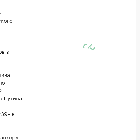
ю
ского
ов в
лива
но
Ф
а Путина
и
239» в
танкера