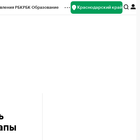
Краснодарский край
вления РБК
РБК Образование
редитные рейтинги
Франшизы
нсы
Рынок наличной валюты
ь
напы