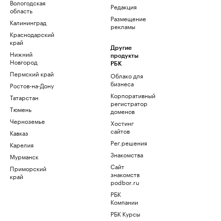
Вологодская
Редакция
область
Размещение
Калининград
рекламы
Краснодарский
край
Другие
Нижний
продукты
Новгород
РБК
Пермский край
Облако для
бизнеса
Ростов-на-Дону
Корпоративный
Татарстан
регистратор
Тюмень
доменов
Черноземье
Хостинг
сайтов
Кавказ
Рег.решения
Карелия
Знакомства
Мурманск
Сайт
Приморский
знакомств
край
podbor.ru
РБК
Компании
РБК Курсы