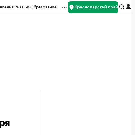
Краснодарский край
вления РБК
РБК Образование
редитные рейтинги
Франшизы
нсы
Рынок наличной валюты
ря