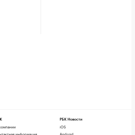
К
РБК Новости
компании
iOS
нтактная информация
Android