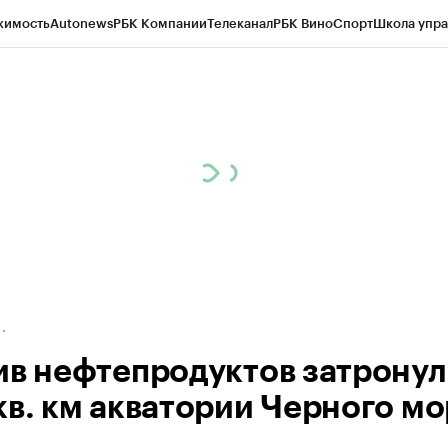
жимость
Autonews
РБК Компании
Телеканал
РБК Вино
Спорт
Школа упра
д
Стиль
Крипто
РБК Бизнес-среда
Дискуссионный клуб
Исследования
К
а контрагентов
Политика
Экономика
Бизнес
Технологии и медиа
Фина
ив нефтепродуктов затронул
кв. км акватории Черного мо