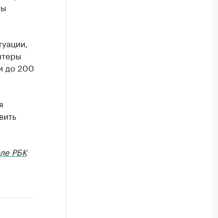
ты
туации,
нтеры
и до 200
я
вить
ле РБК