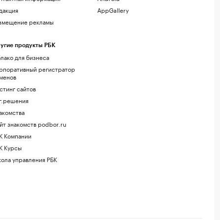
дакция
AppGallery
змещение рекламы
угие продукты РБК
лако для бизнеса
рпоративный регистратор
менов
стинг сайтов
г.решения
акомства
йт знакомств podbor.ru
К Компании
К Курсы
ола управления РБК