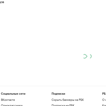
цов
Социальные сети
Подписки
РБ
ВКонтакте
Скрыть баннеры на РБК
О 
Одноклассники
Подписка на РБК
Ко