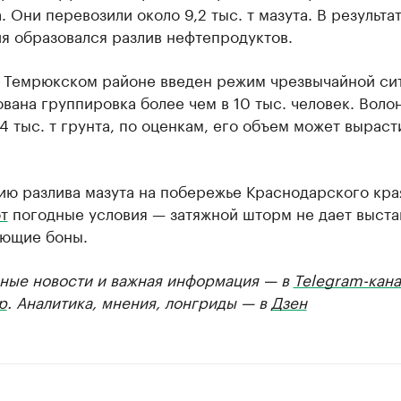
. Они перевозили около 9,2 тыс. т мазута. В результа
я образовался разлив нефтепродуктов.
и Темрюкском районе введен режим чрезвычайной си
ана группировка более чем в 10 тыс. человек. Воло
4 тыс. т грунта, по оценкам, его объем может выраст
.
ию разлива мазута на побережье Краснодарского кра
т
погодные условия — затяжной шторм не дает выста
ющие боны.
ные новости и важная информация — в
Telegram-кана
р
. Аналитика, мнения, лонгриды — в
Дзен