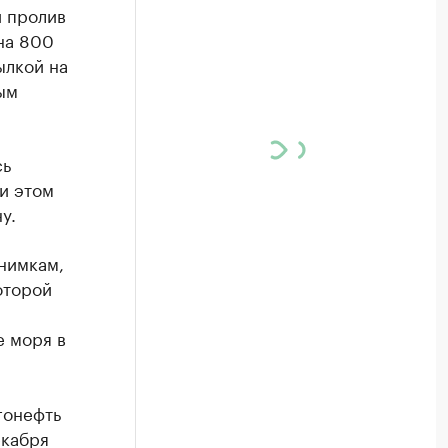
й пролив
на 800
ылкой на
ым
сь
и этом
у.
нимкам,
оторой
е моря в
гонефть
екабря