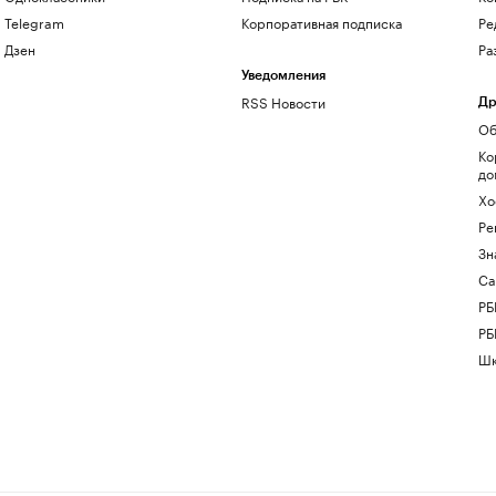
Telegram
Корпоративная подписка
Ре
Дзен
Ра
Уведомления
RSS Новости
Др
Об
Ко
до
Хо
Ре
Зн
Са
РБ
РБ
Шк