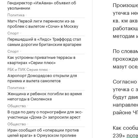
Гендиректор «ИжАвиа» объявил об
Произоше
увольнении
утечка н
Политика
кв. км ак
Матч Первой лиги перенесли из-за
проблем с вылетом «Сочи» в Москву
работающ
Спорт
методам 
Перешедший в «Лидс» Траффорд стал
самым дорогим британским вратарем
По слова
Спорт
Как устроены приватные террасы в
прохожде
квартирах «Серии плюс»
мазут осе
РБК и ПИК Серия плюс
Аэропорт Домодедово открыли для
Согласно
приема и вылета самолетов
Политика
утечка с 
Женщина и ребенок погибли во время
будут дви
непогоды в Смоленске
направлен
Общество
районе Ч
В суде по делу о порнографии для экс-
участницы «Дома-2» запросили арест
Общество
Как сообщ
Иран сообщил об «операции против
239»
пот
целей врага» в Ормузском проливе