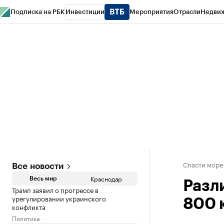
Подписка на РБК
Инвестиции
Мероприятия
Отрасли
Недви
РБК Курсы
РБК Life
Тренды
Визионеры
Национальные проекты
Горо
Газета
Спецпроекты СПб
Конференции СПб
Спецпроекты
Проверк
Спасти море
Все новости
Краснодар
Весь мир
Разл
Трамп заявил о прогрессе в
урегулировании украинского
800 
конфликта
Политика