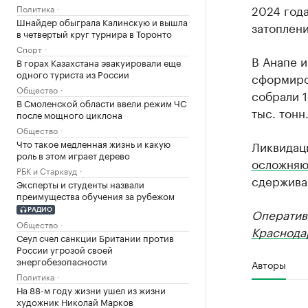
2024 года
Политика
Шнайдер обыграла Калинскую и вышла
затоплени
в четвертый круг турнира в Торонто
Спорт
В Анапе 
В горах Казахстана эвакуировали еще
одного туриста из России
сформиров
Общество
собрали 1
В Смоленской области ввели режим ЧС
тыс. тонн
после мощного циклона
Общество
Что такое медленная жизнь и какую
Ликвидац
роль в этом играет дерево
осложняю
РБК и Старквуд
сдержива
Эксперты и студенты назвали
преимущества обучения за рубежом
Оператив
РАДИО
Общество
Краснода
Сеул счел санкции Британии против
России угрозой своей
энергобезопасности
Авторы
Политика
На 88-м году жизни ушел из жизни
художник Николай Марков