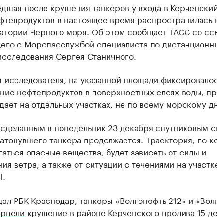
дшая после крушения танкеров у входа в Керченски
ефтепродуктов в настоящее время распространилась 
ватории Черного моря. Об этом сообщает ТАСС со сс
его с Морспасслужбой специалиста по дистанционн
исследования Сергея Станичного.
м исследователя, на указанной площади фиксировало
ние нефтепродуктов в поверхностных слоях воды, пр
дает на отдельных участках, не по всему морскому дн
 сделанным в понедельник 23 декабря спутниковым с
затонувшего танкера продолжается. Траектория, по к
гаться опасные вещества, будет зависеть от силы и
ия ветра, а также от ситуации с течениями на участк
П.
ал РБК Краснодар, танкеры «Волгонефть 212» и «Вол
ерпели
крушение в районе Керченского пролива 15 д