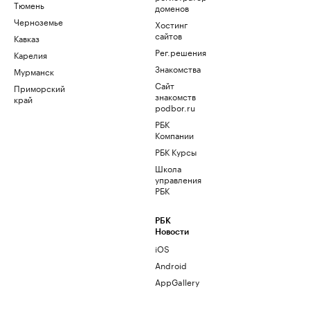
Тюмень
доменов
Черноземье
Хостинг
сайтов
Кавказ
Рег.решения
Карелия
Знакомства
Мурманск
Сайт
Приморский
знакомств
край
podbor.ru
РБК
Компании
РБК Курсы
Школа
управления
РБК
РБК
Новости
iOS
Android
AppGallery