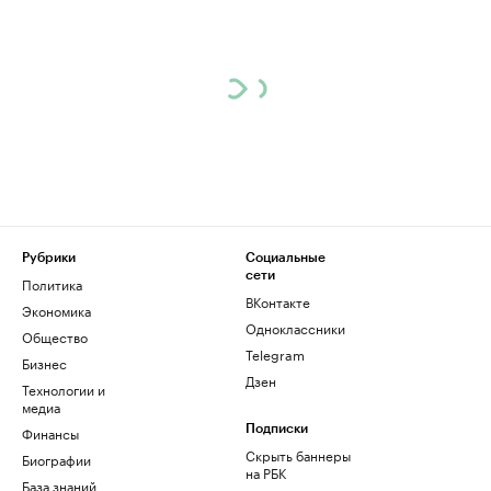
Рубрики
Социальные
сети
Политика
ВКонтакте
Экономика
Одноклассники
Общество
Telegram
Бизнес
Дзен
Технологии и
медиа
Финансы
Подписки
Скрыть баннеры
Биографии
на РБК
База знаний