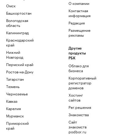
О компании
Омск
Контактная
Башкортостан
информация
Вологодская
Редакция
область
Размещение
Калининград
рекламы
Краснодарский
край
Другие
Нижний
продукты
Новгород
РБК
Пермский край
Облако для
бизнеса
Ростов-на-Дону
Корпоративный
Татарстан
регистратор
Тюмень
доменов
Черноземье
Хостинг
сайтов
Кавказ
Рег.решения
Карелия
Знакомства
Мурманск
Сайт
Приморский
знакомств
край
podbor.ru