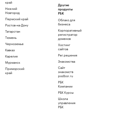
край
Другие
Нижний
продукты
Новгород
РБК
Пермский край
Облако для
бизнеса
Ростов-на-Дону
Корпоративный
Татарстан
регистратор
Тюмень
доменов
Черноземье
Хостинг
сайтов
Кавказ
Рег.решения
Карелия
Знакомства
Мурманск
Сайт
Приморский
знакомств
край
podbor.ru
РБК
Компании
РБК Курсы
Школа
управления
РБК