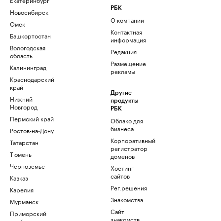
РБК
Новосибирск
О компании
Омск
Контактная
Башкортостан
информация
Вологодская
Редакция
область
Размещение
Калининград
рекламы
Краснодарский
край
Другие
Нижний
продукты
Новгород
РБК
Пермский край
Облако для
бизнеса
Ростов-на-Дону
Корпоративный
Татарстан
регистратор
Тюмень
доменов
Черноземье
Хостинг
сайтов
Кавказ
Рег.решения
Карелия
Знакомства
Мурманск
Сайт
Приморский
знакомств
край