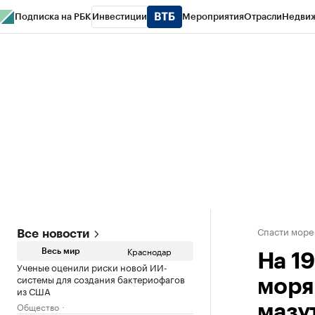
Подписка на РБК
Инвестиции
Мероприятия
Отрасли
Недви
РБК Курсы
РБК Life
Тренды
Визионеры
Национальные проекты
Горо
Газета
Спецпроекты СПб
Конференции СПб
Спецпроекты
Проверк
Спасти море
Все новости
Краснодар
Весь мир
На 1
Ученые оценили риски новой ИИ-
системы для создания бактериофагов
моря
из США
Общество
мазу