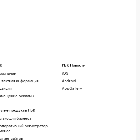
К
РБК Новости
компании
iOS
нтактная информация
Android
дакция
AppGallery
змещение рекламы
угие продукты РБК
лако для бизнеса
рпоративный регистратор
менов
стинг сайтов