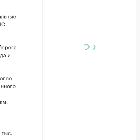
альные
ЧС
берега.
да и
более
енного
км,
 тыс.