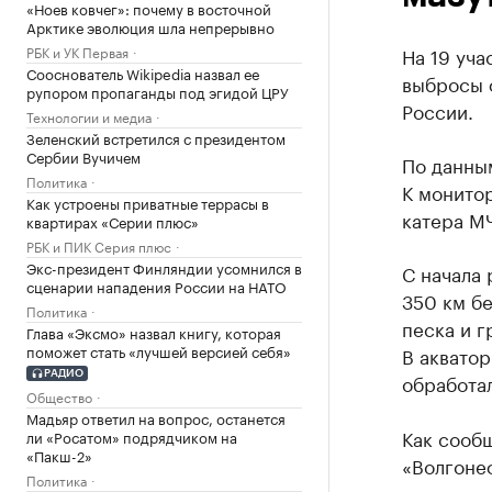
«Ноев ковчег»: почему в восточной
Арктике эволюция шла непрерывно
РБК и УК Первая
На 19 уч
Сооснователь Wikipedia назвал ее
выбросы 
рупором пропаганды под эгидой ЦРУ
России.
Технологии и медиа
Зеленский встретился с президентом
Сербии Вучичем
По данным
Политика
К монитор
Как устроены приватные террасы в
катера М
квартирах «Серии плюс»
РБК и ПИК Серия плюс
Экс-президент Финляндии усомнился в
С начала 
сценарии нападения России на НАТО
350 км бе
Политика
песка и г
Глава «Эксмо» назвал книгу, которая
поможет стать «лучшей версией себя»
В акватор
РАДИО
обработал
Общество
Мадьяр ответил на вопрос, останется
Как сооб
ли «Росатом» подрядчиком на
«Пакш-2»
«Волгонеф
Политика