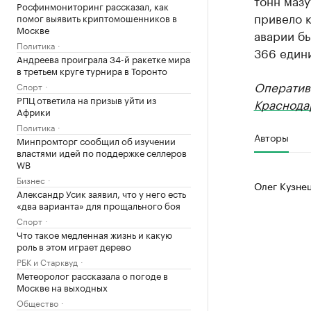
тонн мазу
Росфинмониторинг рассказал, как
привело к
помог выявить криптомошенников в
Москве
аварии бы
Политика
366 едини
Андреева проиграла 34-й ракетке мира
в третьем круге турнира в Торонто
Оператив
Спорт
РПЦ ответила на призыв уйти из
Краснода
Африки
Политика
Авторы
Минпромторг сообщил об изучении
властями идей по поддержке селлеров
WB
Бизнес
Олег Кузне
Александр Усик заявил, что у него есть
«два варианта» для прощального боя
Спорт
Что такое медленная жизнь и какую
роль в этом играет дерево
РБК и Старквуд
Метеоролог рассказала о погоде в
Москве на выходных
Общество