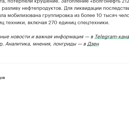
та, потерпели крушение. Затопление «Волгонефть 21
 разливу нефтепродуктов. Для ликвидации последств
ла мобилизована группировка из более 10 тысяч чело
ц техники, включая 270 единиц спецтехники.
ные новости и важная информация — в
Telegram-кана
р
. Аналитика, мнения, лонгриды — в
Дзен
цов