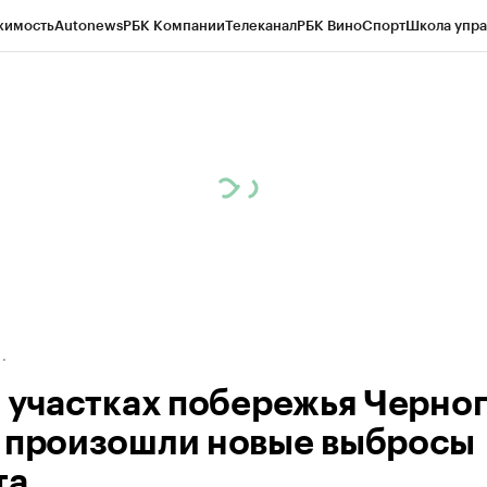
жимость
Autonews
РБК Компании
Телеканал
РБК Вино
Спорт
Школа упра
д
Стиль
Крипто
РБК Бизнес-среда
Дискуссионный клуб
Исследования
К
а контрагентов
Политика
Экономика
Бизнес
Технологии и медиа
Фина
9 участках побережья Черно
 произошли новые выбросы
та