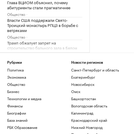
Глава ВЦИОМ объяснил, почему
абитуриенты стали прагматичнее
Общество
Власти США поддержали Свято-
Троицкий монастырь РПЦЗ в борьбе с
ветряками
Общество
Трамп обжалует запрет на
строительство бального зала в Белом
доме
Политика
Рубрики
Новости регионов
Как выглядит портрет абитуриента в
Политика
Санкт-Петербург и область
2026 году. Видео РБК
Экономика
Екатеринбург
Общество
В США рассказали, как помогли
Общество
Новосибирск
снарядам из Сербии попасть на
Бизнес
Омск
Украину
Технологии и медиа
Башкортостан
Политика
Финансы
Вологодская область
Загрузить еще
Биографии
Калининград
База знаний
Краснодарский край
РБК Образование
Нижний Новгород