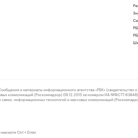
Ре
Зн
Са
РБ
РБ
Шк
ения и материалы информационного агентства «РБК» (свидетельство о 
овых коммуникаций (Роскомнадзор) 09.12.2015 за номером ИА №ФС77-63848) 
 связи, информационных технологий и массовых коммуникаций (Роскомнадз
нажмите Ctrl + Enter