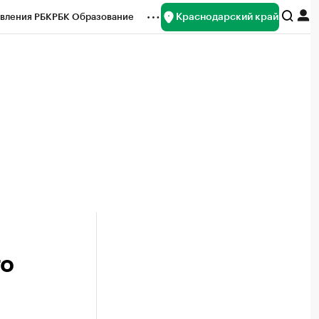
Краснодарский край
вления РБК
РБК Образование
редитные рейтинги
Франшизы
нсы
Рынок наличной валюты
го