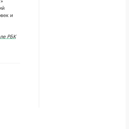
2»
ий
век и
ле РБК