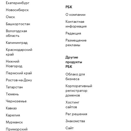
Екатеринбург
РБК
Новосибирск
О компании
Омск
Контактная
Башкортостан
информация
Вологодская
Редакция
область
Размещение
Калининград
рекламы
Краснодарский
край
Другие
Нижний
продукты
Новгород
РБК
Пермский край
Облако для
бизнеса
Ростов-на-Дону
Корпоративный
Татарстан
регистратор
Тюмень
доменов
Черноземье
Хостинг
сайтов
Кавказ
Рег.решения
Карелия
Знакомства
Мурманск
Сайт
Приморский