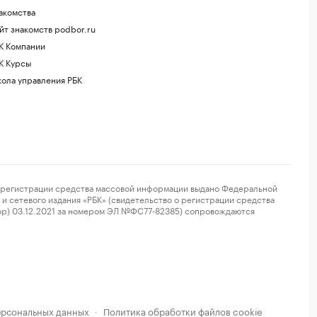
акомства
йт знакомств podbor.ru
К Компании
К Курсы
ола управления РБК
регистрации средства массовой информации выдано Федеральной
и сетевого издания «РБК» (свидетельство о регистрации средства
ор) 03.12.2021 за номером ЭЛ №ФС77-82385) сопровождаются
ерсональных данных
Политика обработки файлов cookie
·