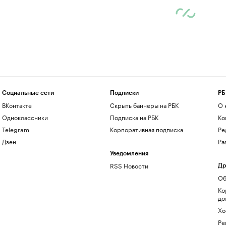
Социальные сети
Подписки
РБ
ВКонтакте
Скрыть баннеры на РБК
О 
Одноклассники
Подписка на РБК
Ко
Telegram
Корпоративная подписка
Ре
Дзен
Ра
Уведомления
RSS Новости
Др
Об
Ко
до
Хо
Ре