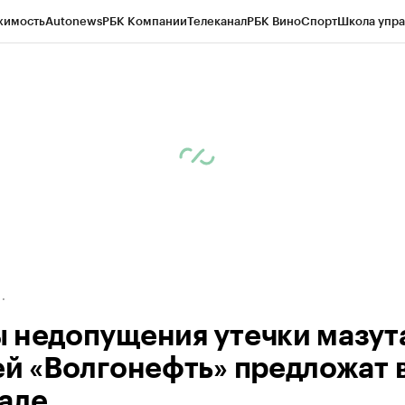
жимость
Autonews
РБК Компании
Телеканал
РБК Вино
Спорт
Школа упра
д
Стиль
Крипто
РБК Бизнес-среда
Дискуссионный клуб
Исследования
К
а контрагентов
Политика
Экономика
Бизнес
Технологии и медиа
Фина
 недопущения утечки мазут
ей «Волгонефть» предложат 
але