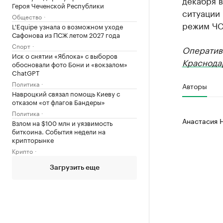
декабря 
Героя Чеченской Республики
ситуации 
Общество
режим ЧС
L'Equipe узнала о возможном уходе
Сафонова из ПСЖ летом 2027 года
Спорт
Оператив
Иск о снятии «Яблока» с выборов
Краснода
обосновали фото Бони и «вокзалом»
ChatGPT
Политика
Авторы
Навроцкий связал помощь Киеву с
отказом «от флагов Бандеры»
Политика
Анастасия 
Взлом на $100 млн и уязвимость
биткоина. События недели на
крипторынке
Крипто
Загрузить еще