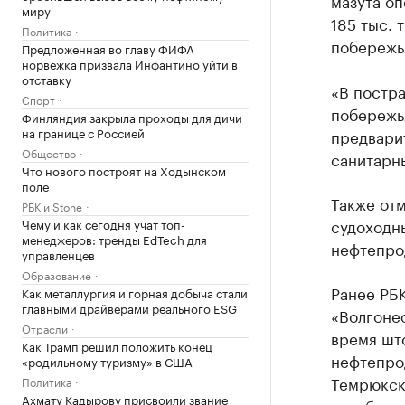
мазута оп
миру
185 тыс. 
Политика
побережья
Предложенная во главу ФИФА
норвежка призвала Инфантино уйти в
отставку
«В постр
Спорт
побережь
Финляндия закрыла проходы для дичи
на границе с Россией
предварит
Общество
санитарн
Что нового построят на Ходынском
поле
Также отм
РБК и Stone
судоходн
Чему и как сегодня учат топ-
менеджеров: тренды EdTech для
нефтепро
управленцев
Образование
Ранее РБК
Как металлургия и горная добыча стали
главными драйверами реального ESG
«Волгоне
Отрасли
время што
Как Трамп решил положить конец
нефтепрод
«родильному туризму» в США
Темрюкск
Политика
Ахмату Кадырову присвоили звание