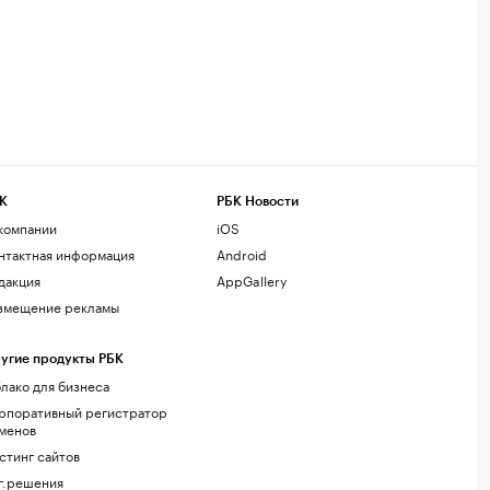
К
РБК Новости
компании
iOS
нтактная информация
Android
дакция
AppGallery
змещение рекламы
угие продукты РБК
лако для бизнеса
рпоративный регистратор
менов
стинг сайтов
г.решения