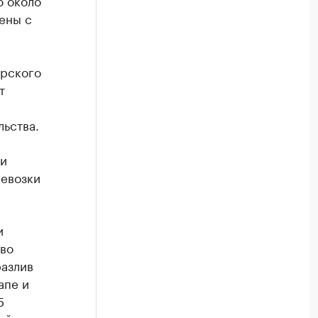
о около
зены с
орского
т
ьства.
 и
ревозки
и
во
разлив
апе и
5