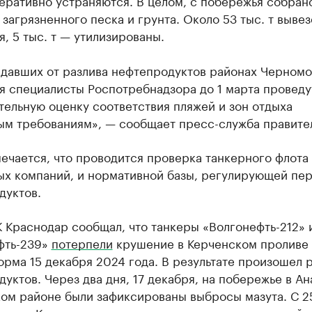
еративно устраняются. В целом, с побережья собран
т загрязненного песка и грунта. Около 53 тыс. т выве
, 5 тыс. т — утилизированы.
адавших от разлива нефтепродуктов районах Черном
я специалисты Роспотребнадзора до 1 марта проведу
ельную оценку соответствия пляжей и зон отдыха
ым требованиям», — сообщает пресс-служба правител
ечается, что проводится проверка танкерного флота
ых компаний, и нормативной базы, регулирующей пе
дуктов.
 Краснодар сообщал, что танкеры «Волгонефть-212» 
фть-239»
потерпели
крушение в Керченском проливе 
рма 15 декабря 2024 года. В результате произошел 
уктов. Через два дня, 17 декабря, на побережье в Ан
ом районе были зафиксированы выбросы мазута. С 2