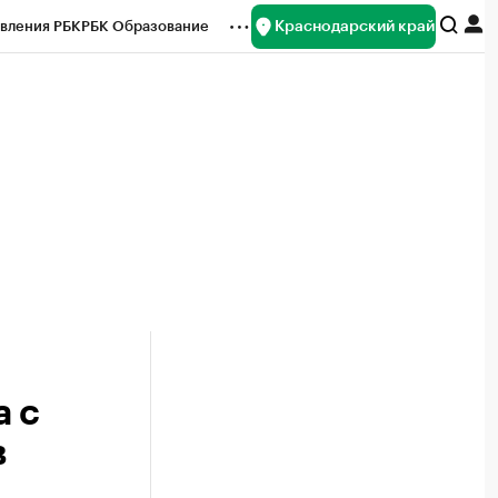
Краснодарский край
вления РБК
РБК Образование
редитные рейтинги
Франшизы
нсы
Рынок наличной валюты
а с
в