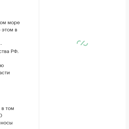
ном море
 этом в
-
ства РФ.
ию
асти
 в том
0
ыносы