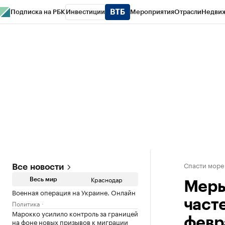
Подписка на РБК
Инвестиции
Мероприятия
Отрасли
Недви
РБК Курсы
РБК Life
Тренды
Визионеры
Национальные проекты
Горо
Газета
Спецпроекты СПб
Конференции СПб
Спецпроекты
Проверк
Спасти море
Все новости
Краснодар
Весь мир
Меры
Военная операция на Украине. Онлайн
част
Политика
Марокко усилило контроль за границей
февр
на фоне новых призывов к миграции