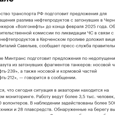
ство транспорта РФ подготовит предложения для
ащения разлива нефтепродуктов с затонувших в Чер
нкеров «Волгонефть» до конца февраля 2025 года. Об
ительственной комиссии по ликвидации ЧС в связи с
 нефтепродуктов в Керченском проливе доложил вице
италий Савельев, сообщает пресс-служба правитель
ле Минтранс подготовит предложения по недопущен
азута из затонувших фрагментов танкеров: носовой ч
ть-239», а также носовой и кормовой частей
ть-212», — говорится в сообщении.
я, что сегодня ситуация в акватории находится на
м мониторинге. Работу ведут более 3,5 тыс. человек,
0 волонтеров. В наблюдении задействованы более 50
ехники и 28 плавсредств. Обнаруженные на берегу в