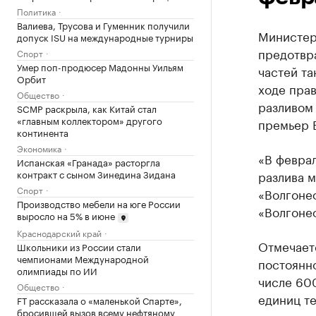
Политика
Валиева, Трусова и Гуменник получили
Министер
допуск ISU на международные турниры
предотвр
Спорт
Умер поп-продюсер Мадонны Уильям
частей та
Орбит
ходе прав
Общество
разливом
SCMP раскрыла, как Китай стал
«главным коллектором» другого
премьер В
континента
Экономика
«В февра
Испанская «Гранада» расторгла
контракт с сыном Зинедина Зидана
разлива м
Спорт
«Волгонеф
Производство мебели на юге России
«Волгонеф
выросло на 5% в июне
Краснодарский край
Отмечаетс
Школьники из России стали
чемпионами Международной
постоянно
олимпиады по ИИ
числе 60
Общество
единиц т
FT рассказала о «маленькой Спарте»,
бросившей вызов всему нефтяному