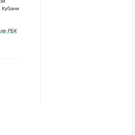
ой
 Кубани
ле РБК