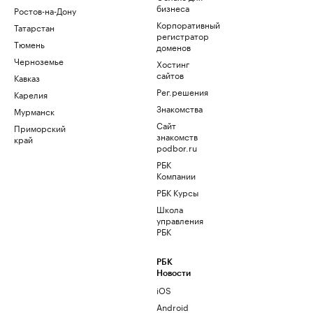
бизнеса
Ростов-на-Дону
Корпоративный
Татарстан
регистратор
Тюмень
доменов
Черноземье
Хостинг
сайтов
Кавказ
Рег.решения
Карелия
Знакомства
Мурманск
Сайт
Приморский
знакомств
край
podbor.ru
РБК
Компании
РБК Курсы
Школа
управления
РБК
РБК
Новости
iOS
Android